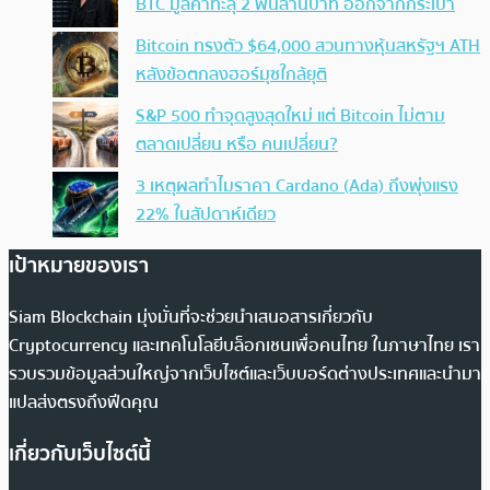
BTC มูลค่าทะลุ 2 พันล้านบาท ออกจากกระเป๋า
Bitcoin ทรงตัว $64,000 สวนทางหุ้นสหรัฐฯ ATH
หลังข้อตกลงฮอร์มุซใกล้ยุติ
S&P 500 ทำจุดสูงสุดใหม่ แต่ Bitcoin ไม่ตาม
ตลาดเปลี่ยน หรือ คนเปลี่ยน?
3 เหตุผลทำไมราคา Cardano (Ada) ถึงพุ่งแรง
22% ในสัปดาห์เดียว
เป้าหมายของเรา
Siam Blockchain มุ่งมั่นที่จะช่วยนำเสนอสารเกี่ยวกับ
Cryptocurrency และเทคโนโลยีบล็อกเชนเพื่อคนไทย ในภาษาไทย เรา
รวบรวมข้อมูลส่วนใหญ่จากเว็บไซต์และเว็บบอร์ดต่างประเทศและนำมา
แปลส่งตรงถึงฟีดคุณ
เกี่ยวกับเว็บไซต์นี้