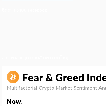
ติดตามเราบน Facebook
สภาวะตลาด (ความกลัว vs ความโลภ)