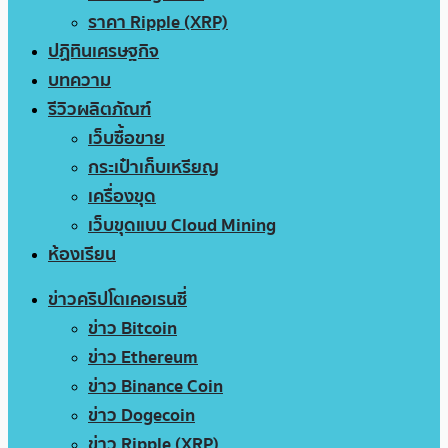
ราคา Ripple (XRP)
ปฏิทินเศรษฐกิจ
บทความ
รีวิวผลิตภัณฑ์
เว็บซื้อขาย
กระเป๋าเก็บเหรียญ
เครื่องขุด
เว็บขุดแบบ Cloud Mining
ห้องเรียน
ข่าวคริปโตเคอเรนซี่
ข่าว Bitcoin
ข่าว Ethereum
ข่าว Binance Coin
ข่าว Dogecoin
ข่าว Ripple (XRP)