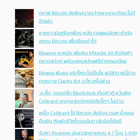
กราฟ Bitcoin ส่งสัญญาณว่าตลาดกระทิงจะไม่มี
อีกแล้ว
ชายชาวมิสซูรีถูกฟ้อง หลังวางแผนลักพาตัวนัก
ลงทุน Bitcoin เพื่อเรียกค่าไถ่
Binance รุกหนัก เพิ่มหุ้น bStocks 10 ตัวดังเข้า
ตลาดสปอต พร้อมแคมเปญฟรีค่าธรรมเนียม
Bitwise ฟันธง คริปโตจะไม่เป็นไร แม้สัปดาห์นี้ร่าง
กฎหมาย Clarity Act จะโหวตไม่ผ่าน
‘อ.ตั๊ม’ ถอดปลั้ก Blockclock เก็บเข้าตู้ หวั่นพิษ
Coldcard ลุกลามสู่อุปกรณ์คริปโทฯ ในบ้าน
เหยื่อ Coldcard ใช้ Bitcoin ส่งข้อความหาโจรขอ
คืนเงิน ตัดพ้อชีวิตโอนกลับมาสักนิดก็ยังดี
จับตา Strategy ส่อแววเทขายรอบ 4 ? โอน 1,030