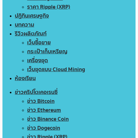
ราคา Ripple (XRP)
ปฏิทินเศรษฐกิจ
บทความ
รีวิวผลิตภัณฑ์
เว็บซื้อขาย
กระเป๋าเก็บเหรียญ
เครื่องขุด
เว็บขุดแบบ Cloud Mining
ห้องเรียน
ข่าวคริปโตเคอเรนซี่
ข่าว Bitcoin
ข่าว Ethereum
ข่าว Binance Coin
ข่าว Dogecoin
ข่าว Ripple (XRP)