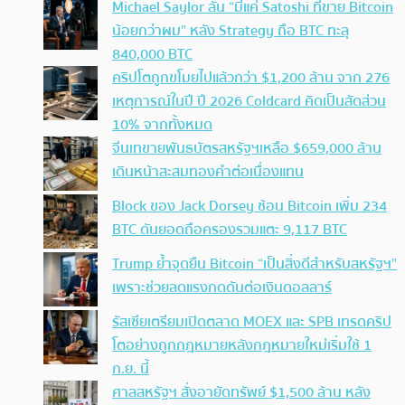
Michael Saylor ลั่น “มีแค่ Satoshi ที่ขาย Bitcoin
น้อยกว่าผม” หลัง Strategy ถือ BTC ทะลุ
840,000 BTC
คริปโตถูกขโมยไปแล้วกว่า $1,200 ล้าน จาก 276
เหตุการณ์ในปี ปี 2026 Coldcard คิดเป็นสัดส่วน
10% จากทั้งหมด
จีนเทขายพันธบัตรสหรัฐฯเหลือ $659,000 ล้าน
เดินหน้าสะสมทองคำต่อเนื่องแทน
Block ของ Jack Dorsey ช้อน Bitcoin เพิ่ม 234
BTC ดันยอดถือครองรวมแตะ 9,117 BTC
Trump ย้ำจุดยืน Bitcoin “เป็นสิ่งดีสำหรับสหรัฐฯ”
เพราะช่วยลดแรงกดดันต่อเงินดอลลาร์
รัสเซียเตรียมเปิดตลาด MOEX และ SPB เทรดคริป
โตอย่างถูกกฎหมายหลังกฎหมายใหม่เริ่มใช้ 1
ก.ย. นี้
ศาลสหรัฐฯ สั่งอายัดทรัพย์ $1,500 ล้าน หลัง