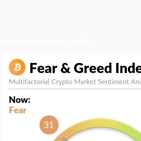
สภาวะตลาด (ความกลัว vs ความโลภ)