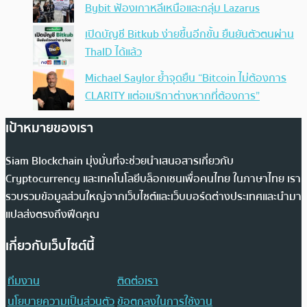
Bybit ฟ้องเกาหลีเหนือและกลุ่ม Lazarus
เปิดบัญชี Bitkub ง่ายขึ้นอีกขั้น ยืนยันตัวตนผ่าน
ThaID ได้แล้ว
Michael Saylor ย้ำจุดยืน “Bitcoin ไม่ต้องการ
CLARITY แต่อเมริกาต่างหากที่ต้องการ”
เป้าหมายของเรา
Siam Blockchain มุ่งมั่นที่จะช่วยนำเสนอสารเกี่ยวกับ
Cryptocurrency และเทคโนโลยีบล็อกเชนเพื่อคนไทย ในภาษาไทย เรา
รวบรวมข้อมูลส่วนใหญ่จากเว็บไซต์และเว็บบอร์ดต่างประเทศและนำมา
แปลส่งตรงถึงฟีดคุณ
เกี่ยวกับเว็บไซต์นี้
ทีมงาน
ติดต่อเรา
นโยบายความเป็นส่วนตัว
ข้อตกลงในการใช้งาน