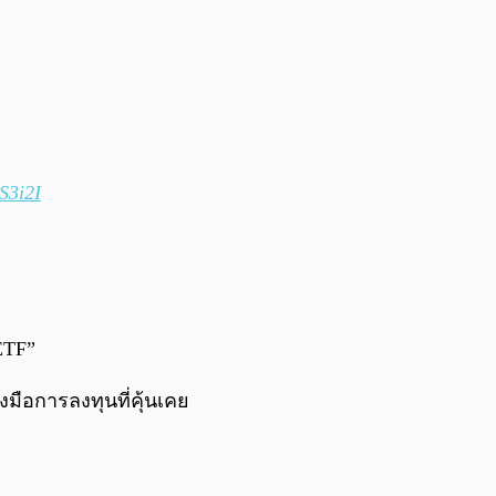
S3i2I
ETF”
องมือการลงทุนที่คุ้นเคย