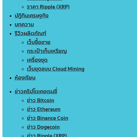
ราคา Ripple (XRP)
ปฏิทินเศรษฐกิจ
บทความ
รีวิวผลิตภัณฑ์
เว็บซื้อขาย
กระเป๋าเก็บเหรียญ
เครื่องขุด
เว็บขุดแบบ Cloud Mining
ห้องเรียน
ข่าวคริปโตเคอเรนซี่
ข่าว Bitcoin
ข่าว Ethereum
ข่าว Binance Coin
ข่าว Dogecoin
ข่าว Ripple (XRP)