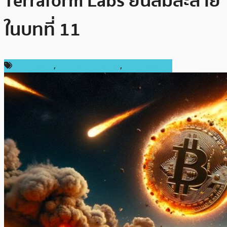
Terraform Labs ยื่นล้มละลาย
ในบทที่ 11
ข่าว Bitcoin
,
ข่าวคริปโตเคอเรนซี่
,
ราคา Bitcoin