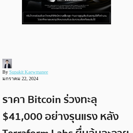
By
Supakit Kaewmanee
มกราคม 22, 2024
ราคา Bitcoin ร่วงทะลุ
$41,000 อย่างรุนแรง หลัง