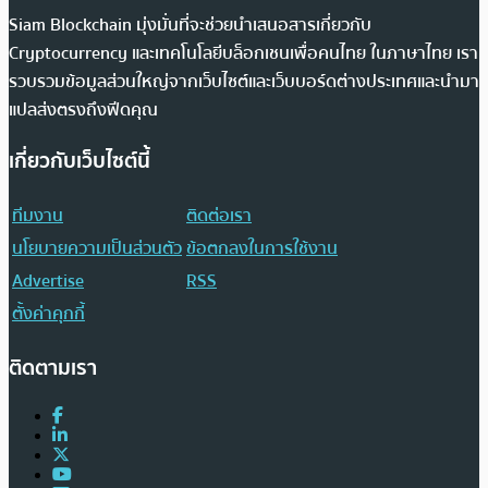
Siam Blockchain มุ่งมั่นที่จะช่วยนำเสนอสารเกี่ยวกับ
Cryptocurrency และเทคโนโลยีบล็อกเชนเพื่อคนไทย ในภาษาไทย เรา
รวบรวมข้อมูลส่วนใหญ่จากเว็บไซต์และเว็บบอร์ดต่างประเทศและนำมา
แปลส่งตรงถึงฟีดคุณ
เกี่ยวกับเว็บไซต์นี้
ทีมงาน
ติดต่อเรา
นโยบายความเป็นส่วนตัว
ข้อตกลงในการใช้งาน
Advertise
RSS
ตั้งค่าคุกกี้
ติดตามเรา