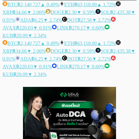
BTC
฿2,140,727
▲ 0.49%
ETH
฿63,118.00
▲ 1.72%
XRP
฿34.66
▼ 2.06%
DOGE
฿2.30
▼ 0.59%
SOL
฿2,435.38
▼
0.91%
ADA
฿6.25
▼ 2.74%
DOT
฿27.56
▼ 2.72%
AVAX
฿220.03
▼ 0.91%
LINK
฿270.17
▼ 0.60%
KUB
฿20.09
▼ 2.34%
BTC
฿2,140,727
▲ 0.49%
ETH
฿63,118.00
▲ 1.72%
XRP
฿34.66
▼ 2.06%
DOGE
฿2.30
▼ 0.59%
SOL
฿2,435.38
▼
0.91%
ADA
฿6.25
▼ 2.74%
DOT
฿27.56
▼ 2.72%
AVAX
฿220.03
▼ 0.91%
LINK
฿270.17
▼ 0.60%
KUB
฿20.09
▼ 2.34%