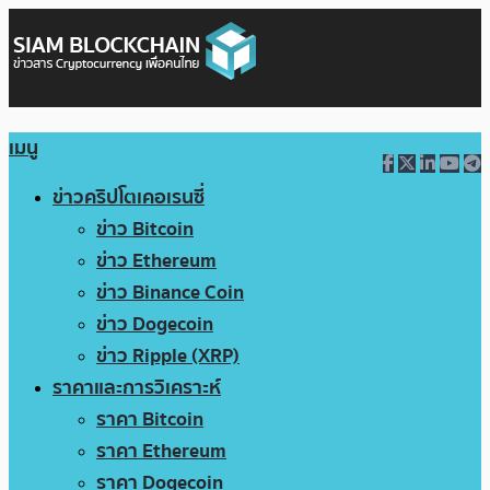
เมนู
ข่าวคริปโตเคอเรนซี่
ข่าว Bitcoin
ข่าว Ethereum
ข่าว Binance Coin
ข่าว Dogecoin
ข่าว Ripple (XRP)
ราคาและการวิเคราะห์
ราคา Bitcoin
ราคา Ethereum
ราคา Dogecoin