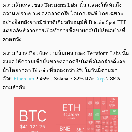
ความล้มเหลวของ Terraform Labs นั้น แสดงให้เห็นถึง
ความเปราะบางของตลาดคริปโตเคอเรนซี โดยเฉพาะ
อย่างยิ่งหลังจากมีข่าวดีเกี่ยวกับอนุมัติ Bitcoin Spot ETF
แต่ผลลัพธ์จากการเปิดทำการซื้อขายกลับไม่เป็นอย่างที่
คาดหวัง
ความกังวลเกี่ยวกับความล้มเหลวของ Terraform Labs นั้น
ส่งผลให้ความเชื่อมั่นของตลาดคริปโตทั่วโลกร่วงดิ่งลง
นำโดยราคา Bitcoin ที่ลดลงกว่า 2% ในวันนี้ตามมา
ด้วย
Ethereum
2.46% , Solana 3.82% และ
Xrp
2.86%
ตามลำดับ