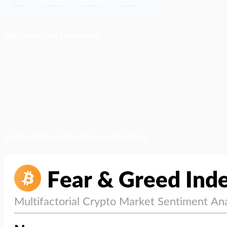
ติดตามเราบน Facebook
สภาวะตลาด (ความกลัว vs ความโลภ)