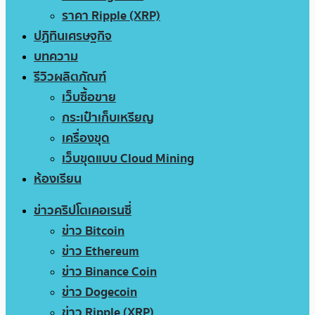
ราคา Ripple (XRP)
ปฏิทินเศรษฐกิจ
บทความ
รีวิวผลิตภัณฑ์
เว็บซื้อขาย
กระเป๋าเก็บเหรียญ
เครื่องขุด
เว็บขุดแบบ Cloud Mining
ห้องเรียน
ข่าวคริปโตเคอเรนซี่
ข่าว Bitcoin
ข่าว Ethereum
ข่าว Binance Coin
ข่าว Dogecoin
ข่าว Ripple (XRP)