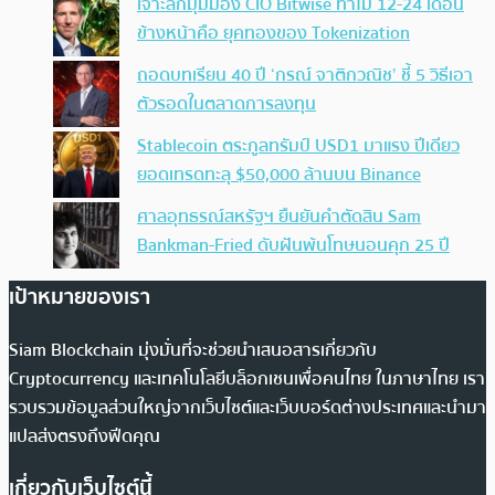
เจาะลึกมุมมอง CIO Bitwise ทำไม 12-24 เดือน
ข้างหน้าคือ ยุคทองของ Tokenization
ถอดบทเรียน 40 ปี ‘กรณ์ จาติกวณิช’ ชี้ 5 วิธีเอา
ตัวรอดในตลาดการลงทุน
Stablecoin ตระกูลทรัมป์ USD1 มาแรง ปีเดียว
ยอดเทรดทะลุ $50,000 ล้านบน Binance
ศาลอุทธรณ์สหรัฐฯ ยืนยันคำตัดสิน Sam
Bankman-Fried ดับฝันพ้นโทษนอนคุก 25 ปี
เป้าหมายของเรา
Siam Blockchain มุ่งมั่นที่จะช่วยนำเสนอสารเกี่ยวกับ
Cryptocurrency และเทคโนโลยีบล็อกเชนเพื่อคนไทย ในภาษาไทย เรา
รวบรวมข้อมูลส่วนใหญ่จากเว็บไซต์และเว็บบอร์ดต่างประเทศและนำมา
แปลส่งตรงถึงฟีดคุณ
เกี่ยวกับเว็บไซต์นี้