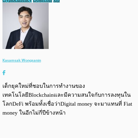
Kasamsak Wongsanin
เด็กยุคใหม่ที่ชอบในการทำงานของ
เทคโนโลยีBlockchainและมีความสนใจกับการลงทุนใน
โลกDeFi พร้อมทั้งเชื่อว่าDigital money จะมาแทนที่ Fiat
money ในอีกไม่กี่ปีข้างหน้า