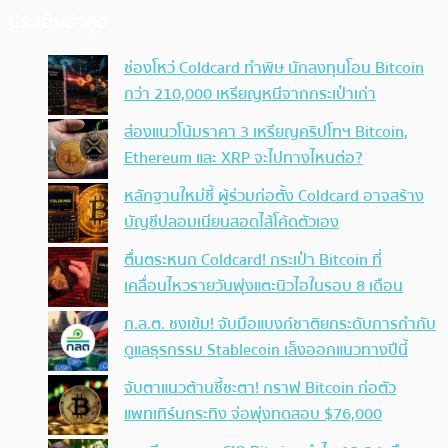
ประเด็นล่าสุด
ช่องโหว่ Coldcard ทำพิษ นักลงทุนโอน Bitcoin
กว่า 210,000 เหรียญหนีจากกระเป๋าเก่า
ส่องแนวโน้มราคา 3 เหรียญคริปโทฯ Bitcoin,
Ethereum และ XRP จะไปทางไหนต่อ?
หลักฐานใหม่ชี้ ผู้ร่วมก่อตั้ง Coldcard อาจสร้าง
บัญชีปลอมเนียนสอดไส้โค้ดตัวเอง
ตื่นตระหนก Coldcard! กระเป๋า Bitcoin ที่
เคลื่อนไหวรายวันพุ่งแตะนิวไฮในรอบ 8 เดือน
ก.ล.ต. ชงเข้ม! จับมือแบงก์ชาติยกระดับการกำกับ
ดูแลธุรกรรม Stablecoin เล็งออกแนวทางปีนี้
จับตาแนวต้านชี้ชะตา! กราฟ Bitcoin ก่อตัว
แพทเทิร์นกระทิง จ่อพุ่งทดสอบ $76,000