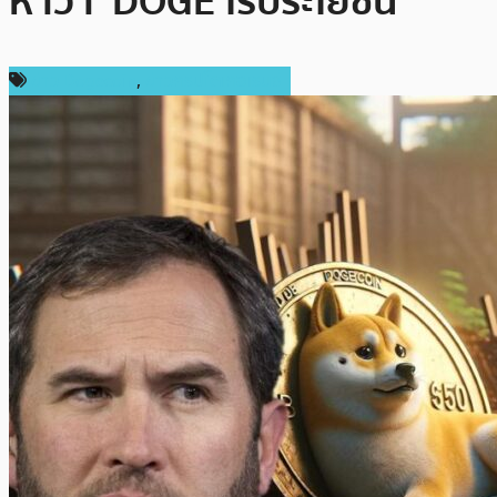
หาว่า ‘DOGE ไร้ประโยชน์’
ข่าว Dogecoin
,
ข่าวคริปโตเคอเรนซี่