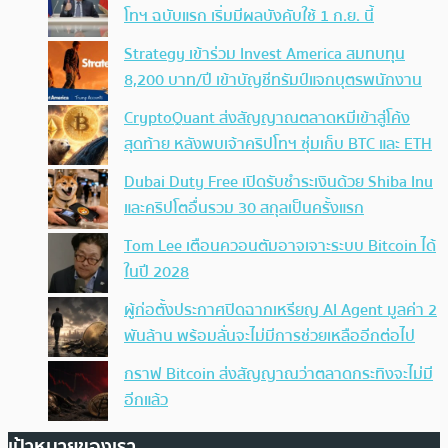
โทฯ ฉบับแรก เริ่มมีผลบังคับใช้ 1 ก.ย. นี้
Strategy เข้าร่วม Invest America สมทบทุน
8,200 บาท/ปี เข้าบัญชีทรัมป์แจกบุตรพนักงาน
CryptoQuant ส่งสัญญาณตลาดหมีเข้าสู่โค้ง
สุดท้าย หลังพบเจ้าคริปโทฯ ซุ่มเก็บ BTC และ ETH
Dubai Duty Free เปิดรับชำระเงินด้วย Shiba Inu
และคริปโตอื่นรวม 30 สกุลเป็นครั้งแรก
Tom Lee เตือนควอนตัมอาจเจาะระบบ Bitcoin ได้
ในปี 2028
ผู้ก่อตั้งประกาศปิดฉากเหรียญ AI Agent มูลค่า 2
พันล้าน พร้อมลั่นจะไม่มีการช่วยเหลืออีกต่อไป
กราฟ Bitcoin ส่งสัญญาณว่าตลาดกระทิงจะไม่มี
อีกแล้ว
เป้าหมายของเรา