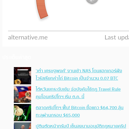
ประเด็นล่าสุด
‘เต๋า เศรษฐพงศ์’ งานเข้า NAS โดนแฮกเกอร์ฝัง
ไวรัสเรียกค่าไถ่ Bitcoin เป็นจำนวน 0.07 BTC
ไต้หวันยกระดับเข้ม จ่อบังคับใช้กฏ Travel Rule
คุมโอนคริปโทฯ เริ่ม ต.ค. นี้
ตลาดคริปโทฯ ฟื้น! Bitcoin ยื้อแถว $64,700 ลุ้น
ทะลุผ่านกรอบ $65,000
ปูตินตัดหน้าทรัมป์ เซ็นลงนามอนุมัติกฎหมายคริป