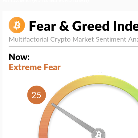
สภาวะตลาด (ความกลัว vs ความโลภ)