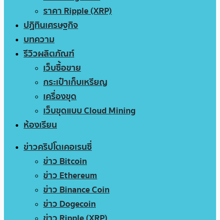
ราคา Ripple (XRP)
ปฏิทินเศรษฐกิจ
บทความ
รีวิวผลิตภัณฑ์
เว็บซื้อขาย
กระเป๋าเก็บเหรียญ
เครื่องขุด
เว็บขุดแบบ Cloud Mining
ห้องเรียน
ข่าวคริปโตเคอเรนซี่
ข่าว Bitcoin
ข่าว Ethereum
ข่าว Binance Coin
ข่าว Dogecoin
ข่าว Ripple (XRP)