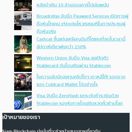
หลังนำเงิน 10 ล้านดอลลาร์ไปเล่นพนัน
Broadridge จับมือ Payward Services เปิดทางผู้
ถือหุ้นโทเคน xStocksโหวตลงมติในการประชุมผู้
ถือหุ้นจริง
Cashcat ขึ้นแท่นเหรียญมีมที่โตแรงที่สุดในเวลานี้
สัปดาห์เดียวพุ่งกว่า 150%
Western Union จับมือ Visa ลุยเปิดตัว
Stablecard ดันโอนเงินผ่าน Stablecoin
ไขความลับนักลงทุนคริปโทฯ เกาหลีใต้! รอดจาก
แฮก Coldcard Wallet ได้อย่างไร
Visa จับมือ ZeroHash ยกระดับชำระเงินด้วย
Stablecoin รองรับการโอนเงินรวดเร็วข้ามโลก
เป้าหมายของเรา
Siam Blockchain มุ่งมั่นที่จะช่วยนำเสนอสารเกี่ยวกับ