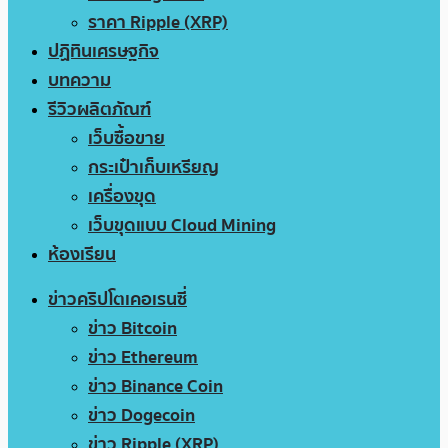
ราคา Ripple (XRP)
ปฏิทินเศรษฐกิจ
บทความ
รีวิวผลิตภัณฑ์
เว็บซื้อขาย
กระเป๋าเก็บเหรียญ
เครื่องขุด
เว็บขุดแบบ Cloud Mining
ห้องเรียน
ข่าวคริปโตเคอเรนซี่
ข่าว Bitcoin
ข่าว Ethereum
ข่าว Binance Coin
ข่าว Dogecoin
ข่าว Ripple (XRP)