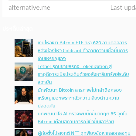
ประเด็นล่าสุด
เงินไหลเข้า Bitcoin ETF ทะลุ 620 ล้านดอลลาร์
หลังช่องโหว่ Coldcard ทำลายความเชื่อมั่นการ
เก็บเหรียญเอง
Tether รุกขยายธุรกิจ Tokenization สู่
ซาอุดีอาระเบียประเดิมด้วยอสังหาริมทรัพย์ระดับ
สถาบัน
นักพัฒนา Bitcoin สารภาพไม่กล้าถือครอง
เหรียญเยอะเพราะกลัวความเสี่ยงด้านความ
ปลอดภัย
นักพัฒนาใช้ AI ตรวจพบบั๊กขั้นวิกฤต 85 จุดใน
Bitcoin เตือนสถานการณ์เข้าขั้นเลวร้าย
ผู้ก่อตั้งโปรเจกต์ NFT ถูกฟ้องข้อหาหลอกลงทุน