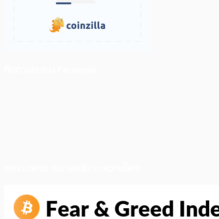
ติดตามเราบน Facebook
สภาวะตลาด (ความกลัว vs ความโลภ)