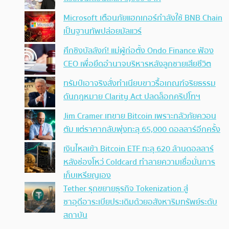
Microsoft เตือนภัยแฮกเกอร์กำลังใช้ BNB Chain
เป็นฐานทัพปล่อยมัลแวร์
ศึกชิงบัลลังก์! แม่ผู้ก่อตั้ง Ondo Finance ฟ้อง
CEO เพื่อยึดอำนาจบริหารหลังลูกชายเสียชีวิต
ทรัมป์เอาจริง สั่งทำเนียบขาวรื้อเกณฑ์จริยธรรม
ดันกฎหมาย Clarity Act ปลดล็อกคริปโทฯ
Jim Cramer เทขาย Bitcoin เพราะกลัวภัยควอน
ตัม แต่ราคากลับพุ่งทะลุ 65,000 ดอลลาร์อีกครั้ง
เงินไหลเข้า Bitcoin ETF ทะลุ 620 ล้านดอลลาร์
หลังช่องโหว่ Coldcard ทำลายความเชื่อมั่นการ
เก็บเหรียญเอง
Tether รุกขยายธุรกิจ Tokenization สู่
ซาอุดีอาระเบียประเดิมด้วยอสังหาริมทรัพย์ระดับ
สถาบัน