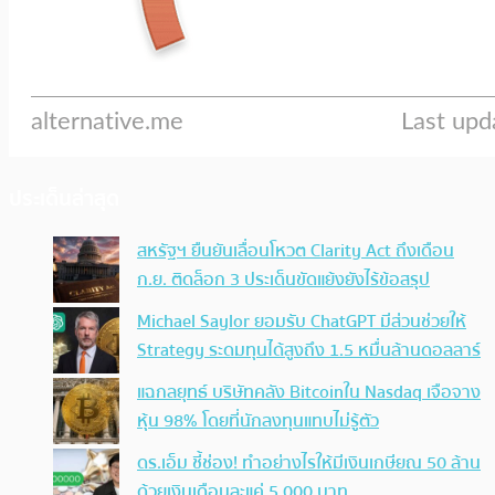
ประเด็นล่าสุด
สหรัฐฯ ยืนยันเลื่อนโหวต Clarity Act ถึงเดือน
ก.ย. ติดล็อก 3 ประเด็นขัดแย้งยังไร้ข้อสรุป
Michael Saylor ยอมรับ ChatGPT มีส่วนช่วยให้
Strategy ระดมทุนได้สูงถึง 1.5 หมื่นล้านดอลลาร์
แฉกลยุทธ์ บริษัทคลัง Bitcoinใน Nasdaq เจือจาง
หุ้น 98% โดยที่นักลงทุนแทบไม่รู้ตัว
ดร.เอ็ม ชี้ช่อง! ทำอย่างไรให้มีเงินเกษียณ 50 ล้าน
ด้วยเงินเดือนละแค่ 5,000 บาท