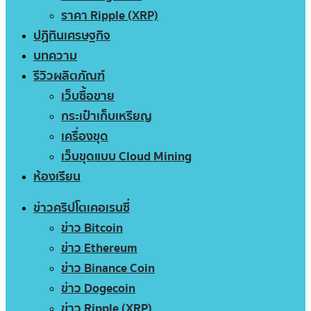
ราคา Ripple (XRP)
ปฏิทินเศรษฐกิจ
บทความ
รีวิวผลิตภัณฑ์
เว็บซื้อขาย
กระเป๋าเก็บเหรียญ
เครื่องขุด
เว็บขุดแบบ Cloud Mining
ห้องเรียน
ข่าวคริปโตเคอเรนซี่
ข่าว Bitcoin
ข่าว Ethereum
ข่าว Binance Coin
ข่าว Dogecoin
ข่าว Ripple (XRP)