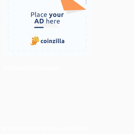
ติดตามเราบน Facebook
สภาวะตลาด (ความกลัว vs ความโลภ)