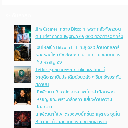
ประเด็นล่าสุด
Jim Cramer เทขาย Bitcoin เพราะกลัวภัยควอน
ตัม แต่ราคากลับพุ่งทะลุ 65,000 ดอลลาร์อีกครั้ง
เงินไหลเข้า Bitcoin ETF ทะลุ 620 ล้านดอลลาร์
หลังช่องโหว่ Coldcard ทำลายความเชื่อมั่นการ
เก็บเหรียญเอง
Tether รุกขยายธุรกิจ Tokenization สู่
ซาอุดีอาระเบียประเดิมด้วยอสังหาริมทรัพย์ระดับ
สถาบัน
นักพัฒนา Bitcoin สารภาพไม่กล้าถือครอง
เหรียญเยอะเพราะกลัวความเสี่ยงด้านความ
ปลอดภัย
นักพัฒนาใช้ AI ตรวจพบบั๊กขั้นวิกฤต 85 จุดใน
Bitcoin เตือนสถานการณ์เข้าขั้นเลวร้าย