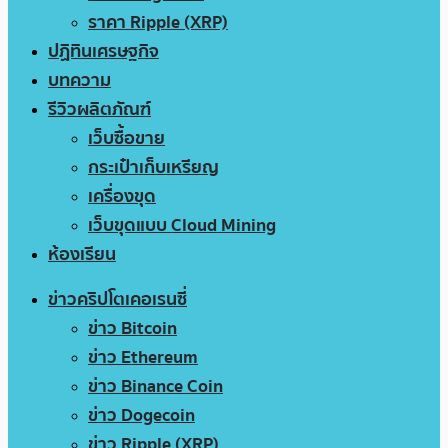
ราคา Ripple (XRP)
ปฏิทินเศรษฐกิจ
บทความ
รีวิวผลิตภัณฑ์
เว็บซื้อขาย
กระเป๋าเก็บเหรียญ
เครื่องขุด
เว็บขุดแบบ Cloud Mining
ห้องเรียน
ข่าวคริปโตเคอเรนซี่
ข่าว Bitcoin
ข่าว Ethereum
ข่าว Binance Coin
ข่าว Dogecoin
ข่าว Ripple (XRP)