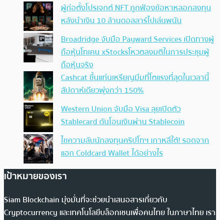
ผู้ก่อตั้งโปรเจกต์ NFT ถูกฟ้องข้อหาหลอกลงทุน
หลังนำเงิน 10 ล้านดอลลาร์ไปเล่นพนัน
Broadridge จับมือ Payward Services เปิดทางผู้
ถือหุ้นโทเคน xStocksโหวตลงมติในการประชุมผู้
ถือหุ้นจริง
Cashcat ขึ้นแท่นเหรียญมีมที่โตแรงที่สุดในเวลานี้
สัปดาห์เดียวพุ่งกว่า 150%
Western Union จับมือ Visa ลุยเปิดตัว
Stablecard ดันโอนเงินผ่าน Stablecoin
ไขความลับนักลงทุนคริปโทฯ เกาหลีใต้! รอดจาก
แฮก Coldcard Wallet ได้อย่างไร
เป้าหมายของเรา
Siam Blockchain มุ่งมั่นที่จะช่วยนำเสนอสารเกี่ยวกับ
Cryptocurrency และเทคโนโลยีบล็อกเชนเพื่อคนไทย ในภาษาไทย เรา