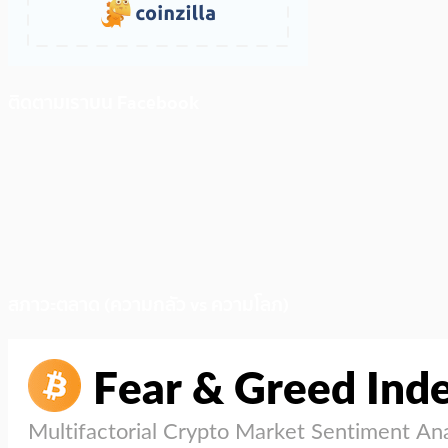
ติดตามเราบน Facebook
สภาวะตลาด (ความกลัว vs ความโลภ)