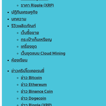
ราคา Ripple (XRP)
ปฏิทินเศรษฐกิจ
บทความ
รีวิวผลิตภัณฑ์
เว็บซื้อขาย
กระเป๋าเก็บเหรียญ
เครื่องขุด
เว็บขุดแบบ Cloud Mining
ห้องเรียน
ข่าวคริปโตเคอเรนซี่
ข่าว Bitcoin
ข่าว Ethereum
ข่าว Binance Coin
ข่าว Dogecoin
ข่าว Ripple (XRP)