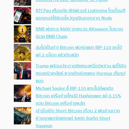
BTCPay เตือนภัย เซิร์ฟเวอร์ Lightning โดนโจมตี
แฮกเกอร์ใช้ช่องโหว่ดูดเงินออกจาก Node
BNB พุ่งทะลุ $600 จุดชนวน Altseason ในระบบ
นิเวศ BNB Chain
ล่มไม่เป็นท่า! Bitcoin ฟอร์กแยก BIP-110 ขุดได้
แค่ 2 บล็อก แล้วดับสนิท
Trump พร้อมประกาศชัยชนะเหนืออิหร่าน แม้ไร้ข้อ
ตกลงนิวเคลียร์ หากเปิดช่องแคบ Hormuz เต็มรูป
แบบ
Michael Saylor ชี้ BIP-110 แทบไม่มีผลต่อ
Bitcoin เครือข่ายใหม่มี Hashpower แค่ 0.15%
ของ Bitcoin เครือข่ายหลัก
เจ้ามือเปิด Short Bitcoin เกือบ 2 พันล้านบาท
ห่างจุดพอร์ตแตกแค่ $400 ลุ้นเกิด Short
Squeeze