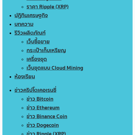
ราคา Ripple (XRP)
ปฏิทินเศรษฐกิจ
บทความ
รีวิวผลิตภัณฑ์
เว็บซื้อขาย
กระเป๋าเก็บเหรียญ
เครื่องขุด
เว็บขุดแบบ Cloud Mining
ห้องเรียน
ข่าวคริปโตเคอเรนซี่
ข่าว Bitcoin
ข่าว Ethereum
ข่าว Binance Coin
ข่าว Dogecoin
ข่าว Ripple (XRP)