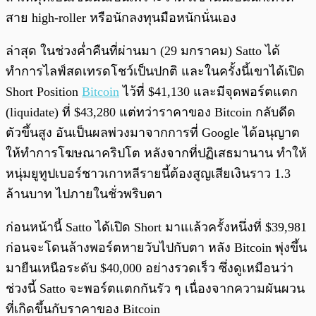
สาย high-roller หรือนักลงทุนมือหนักนั่นเอง
ล่าสุด ในช่วงค่ำคืนที่ผ่านมา (29 มกราคม) Satto ได้
ทำการไลฟ์สดเทรดโชว์เป็นปกติ และในครั้งนี้เขาได้เปิด​
Short​ Position
Bitcoin
​ ไว้ที่ $41,130 และมีจุดพอร์ตแตก
(liquidate) ที่ $43,280 แต่ทว่าราคาของ Bitcoin กลับดีด
ตัวขึ้นสูง อันเป็นผลพ่วงมาจากการที่ Google ได้อนุญาต
ให้ทำการโฆษณาคริปโต หลังจากที่ปฏิเสธมานาน ทำให้
หนุ่มยูทูปเบอร์ชาวเกาหลีรายนี้ต้องสูญเสียเงินราว 1.3
ล้านบาท ไปภายในชั่วพริบตา
ก่อนหน้านี้ Satto ได้เปิด Short มาแเล้วครั้งหนึ่งที่ $39,981
ก่อนจะโดนล้างพอร์ตหายวับไปกับตา หลัง Bitcoin พุ่งขึ้น
มายืนเหนือระดับ $40,000 อย่างรวดเร็ว ซึ่งดูเหมือนว่า
ช่วงนี้ Satto จะพอร์ตแตกกันรัว ๆ เนื่องจากความผันผวน
ที่เกิดขึ้นกับราคาของ Bitcoin