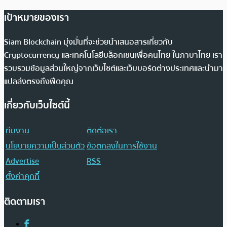
เป้าหมายของเรา
Siam Blockchain มุ่งมั่นที่จะช่วยนำเสนอสารเกี่ยวกับ
Cryptocurrency และเทคโนโลยีบล็อกเชนเพื่อคนไทย ในภาษาไทย เรา
รวบรวมข้อมูลส่วนใหญ่จากเว็บไซต์และเว็บบอร์ดต่างประเทศและนำมา
แปลส่งตรงถึงฟีดคุณ
เกี่ยวกับเว็บไซต์นี้
ทีมงาน
ติดต่อเรา
นโยบายความเป็นส่วนตัว
ข้อตกลงในการใช้งาน
Advertise
RSS
ตั้งค่าคุกกี้
ติดตามเรา