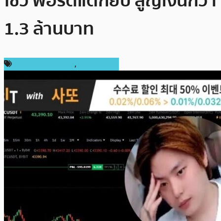
โชว์ พอร์ตแตกยับ สูญเงินกว่า
1.3 ล้านบาท
ข่าวคริปโตเคอเรนซี่
,
ต่างประเทศ