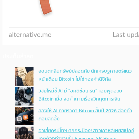
ประเด็นล่าสุด
สอบตกสินทรัพย์ปลอดภัย นักเศรษฐศาสตร์แนว
หน้าเตือน Bitcoin ไม่ใช่ทองคำดิจิทัล
วิจัยใหม่ชี้ AI มี “อคติซ่อนเร้น” แอบพูดอวย
Bitcoin เมื่อเจอคำถามเรื่องวิกฤตการเงิน
ลองให้ AI ทายราคา Bitcoin สิ้นปี 2026 ส่องคำ
ตอบสุดอึ้ง
อาเสี่ยคริปโทฯ ตกกระป๋อง! สาวเกาหลีเผยสเปกคู่
เดตต้องทำงานใน Samsung-SK Hynix