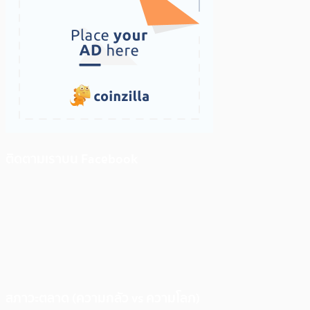
ติดตามเราบน Facebook
สภาวะตลาด (ความกลัว vs ความโลภ)