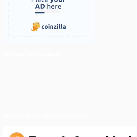
ติดตามเราบน Facebook
สภาวะตลาด (ความกลัว vs ความโลภ)