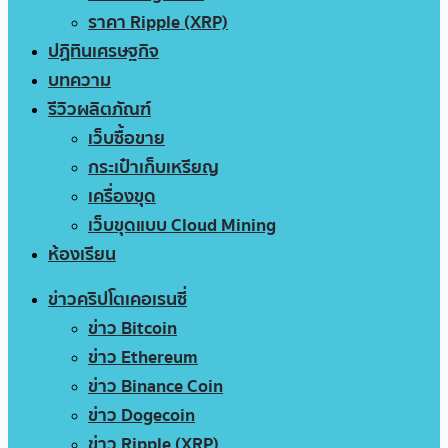
ราคา Ripple (XRP)
ปฏิทินเศรษฐกิจ
บทความ
รีวิวผลิตภัณฑ์
เว็บซื้อขาย
กระเป๋าเก็บเหรียญ
เครื่องขุด
เว็บขุดแบบ Cloud Mining
ห้องเรียน
ข่าวคริปโตเคอเรนซี่
ข่าว Bitcoin
ข่าว Ethereum
ข่าว Binance Coin
ข่าว Dogecoin
ข่าว Ripple (XRP)