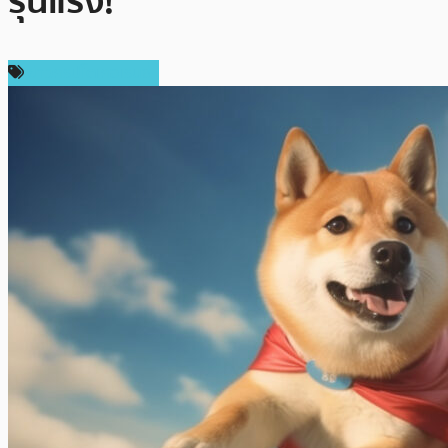
รุนแรง!
ข่าวคริปโตเคอเรนซี่