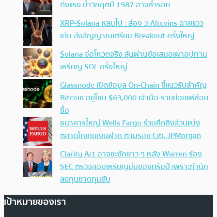
ดิ่งแรง ย้ำวิกฤตปี 1987 อาจซ้ำรอย
XRP-Solana หลบไป : ส่อง 3 Altcoins ฉายแวว
เด่น ส่งสัญญาณเตรียม Breakout ครั้งใหญ่
Solana จ่อโหวตจริง ลุ้นผ่านข้อเสนอเผาอุปทาน
เหรียญ SOL ครั้งใหญ่
Glassnode เปิดข้อมูล On-Chain ชี้แนวรับสำคัญ
Bitcoin อยู่โซน $63,000 เจ้ามือ-รายย่อยแห่ช้อน
ซื้อ
ธนาคารใหญ่ Wells Fargo ร่วมศึกชิงส่วนแบ่ง
ตลาดโทเคนเงินฝาก ตามรอย Citi, JPMorgan
Clarity Act อาจชะงักยาว ๆ หลัง Warren ร้อง
SEC ตรวจสอบเหรียญมีมของทรัมป์ เพราะทำนัก
ลงทุนขาดทุนยับ
เป้าหมายของเรา