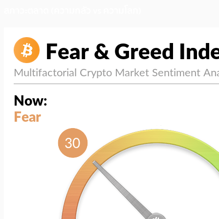
สภาวะตลาด (ความกลัว vs ความโลภ)