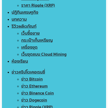
ราคา Ripple (XRP)
ปฏิทินเศรษฐกิจ
บทความ
รีวิวผลิตภัณฑ์
เว็บซื้อขาย
กระเป๋าเก็บเหรียญ
เครื่องขุด
เว็บขุดแบบ Cloud Mining
ห้องเรียน
ข่าวคริปโตเคอเรนซี่
ข่าว Bitcoin
ข่าว Ethereum
ข่าว Binance Coin
ข่าว Dogecoin
ข่าว Ripple (XRP)