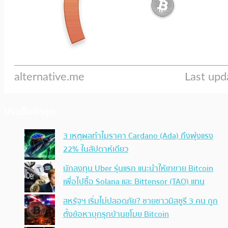
ประเด็นล่าสุด
3 เหตุผลทำไมราคา Cardano (Ada) ถึงพุ่งแรง
22% ในสัปดาห์เดียว
นักลงทุน Uber รุ่นแรก แนะนำให้เทขาย Bitcoin
เพื่อไปซื้อ Solana และ Bittensor (TAO) แทน
สหรัฐฯ เริ่มไม่ปลอดภัย? ชายชาวมิสซูรี 3 คน ถูก
ตั้งข้อหาบุกรุกบ้านขโมย Bitcoin