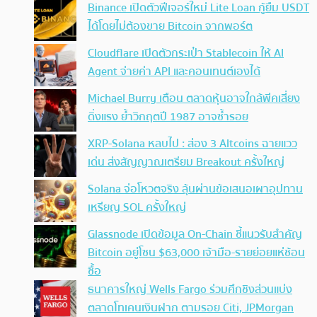
Binance เปิดตัวฟีเจอร์ใหม่ Lite Loan กู้ยืม USDT
ได้โดยไม่ต้องขาย Bitcoin จากพอร์ต
Cloudflare เปิดตัวกระเป๋า Stablecoin ให้ AI
Agent จ่ายค่า API และคอนเทนต์เองได้
Michael Burry เตือน ตลาดหุ้นอาจใกล้พีคเสี่ยง
ดิ่งแรง ย้ำวิกฤตปี 1987 อาจซ้ำรอย
XRP-Solana หลบไป : ส่อง 3 Altcoins ฉายแวว
เด่น ส่งสัญญาณเตรียม Breakout ครั้งใหญ่
Solana จ่อโหวตจริง ลุ้นผ่านข้อเสนอเผาอุปทาน
เหรียญ SOL ครั้งใหญ่
Glassnode เปิดข้อมูล On-Chain ชี้แนวรับสำคัญ
Bitcoin อยู่โซน $63,000 เจ้ามือ-รายย่อยแห่ช้อน
ซื้อ
ธนาคารใหญ่ Wells Fargo ร่วมศึกชิงส่วนแบ่ง
ตลาดโทเคนเงินฝาก ตามรอย Citi, JPMorgan