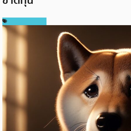
ขาดทุน
ข่าวคริปโตเคอเรนซี่