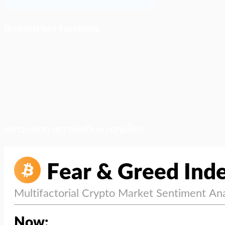
ติดตามเราบน Facebook
สภาวะตลาด (ความกลัว vs ความโลภ)