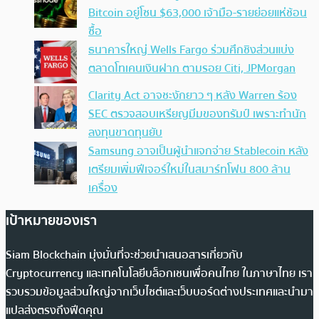
Bitcoin อยู่โซน $63,000 เจ้ามือ-รายย่อยแห่ช้อน
ซื้อ
ธนาคารใหญ่ Wells Fargo ร่วมศึกชิงส่วนแบ่ง
ตลาดโทเคนเงินฝาก ตามรอย Citi, JPMorgan
Clarity Act อาจชะงักยาว ๆ หลัง Warren ร้อง
SEC ตรวจสอบเหรียญมีมของทรัมป์ เพราะทำนัก
ลงทุนขาดทุนยับ
Samsung อาจเป็นผู้นำแจกจ่าย Stablecoin หลัง
เตรียมเพิ่มฟีเจอร์ใหม่ในสมาร์ทโฟน 800 ล้าน
เครื่อง
เป้าหมายของเรา
Siam Blockchain มุ่งมั่นที่จะช่วยนำเสนอสารเกี่ยวกับ
Cryptocurrency และเทคโนโลยีบล็อกเชนเพื่อคนไทย ในภาษาไทย เรา
รวบรวมข้อมูลส่วนใหญ่จากเว็บไซต์และเว็บบอร์ดต่างประเทศและนำมา
แปลส่งตรงถึงฟีดคุณ