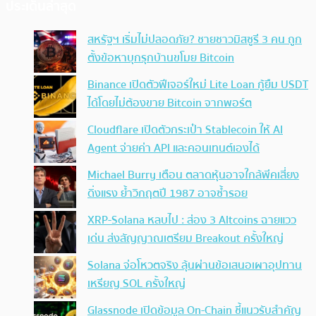
ประเด็นล่าสุด
สหรัฐฯ เริ่มไม่ปลอดภัย? ชายชาวมิสซูรี 3 คน ถูก
ตั้งข้อหาบุกรุกบ้านขโมย Bitcoin
Binance เปิดตัวฟีเจอร์ใหม่ Lite Loan กู้ยืม USDT
ได้โดยไม่ต้องขาย Bitcoin จากพอร์ต
Cloudflare เปิดตัวกระเป๋า Stablecoin ให้ AI
Agent จ่ายค่า API และคอนเทนต์เองได้
Michael Burry เตือน ตลาดหุ้นอาจใกล้พีคเสี่ยง
ดิ่งแรง ย้ำวิกฤตปี 1987 อาจซ้ำรอย
XRP-Solana หลบไป : ส่อง 3 Altcoins ฉายแวว
เด่น ส่งสัญญาณเตรียม Breakout ครั้งใหญ่
Solana จ่อโหวตจริง ลุ้นผ่านข้อเสนอเผาอุปทาน
เหรียญ SOL ครั้งใหญ่
Glassnode เปิดข้อมูล On-Chain ชี้แนวรับสำคัญ