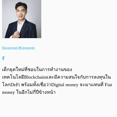
Kasamsak Wongsanin
เด็กยุคใหม่ที่ชอบในการทำงานของ
เทคโนโลยีBlockchainและมีความสนใจกับการลงทุนใน
โลกDeFi พร้อมทั้งเชื่อว่าDigital money จะมาแทนที่ Fiat
money ในอีกไม่กี่ปีข้างหน้า