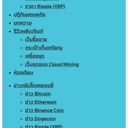
ราคา Ripple (XRP)
ปฏิทินเศรษฐกิจ
บทความ
รีวิวผลิตภัณฑ์
เว็บซื้อขาย
กระเป๋าเก็บเหรียญ
เครื่องขุด
เว็บขุดแบบ Cloud Mining
ห้องเรียน
ข่าวคริปโตเคอเรนซี่
ข่าว Bitcoin
ข่าว Ethereum
ข่าว Binance Coin
ข่าว Dogecoin
ข่าว Ripple (XRP)