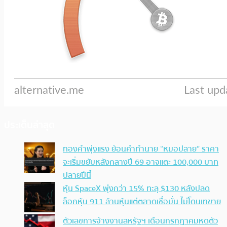
ประเด็นล่าสุด
ทองคำพุ่งแรง ย้อนคำทำนาย “หมอปลาย” ราคา
จะเริ่มขยับหลังกลางปี 69 อาจแตะ 100,000 บาท
ปลายปีนี้
หุ้น SpaceX พุ่งกว่า 15% ทะลุ $130 หลังปลด
ล็อกหุ้น 911 ล้านหุ้นแต่ตลาดเชื่อมั่น ไม่โดนเทขาย
ตัวเลขการจ้างงานสหรัฐฯ เดือนกรกฎาคมหดตัว