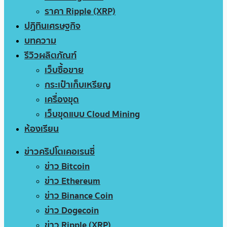
ราคา Ripple (XRP)
ปฏิทินเศรษฐกิจ
บทความ
รีวิวผลิตภัณฑ์
เว็บซื้อขาย
กระเป๋าเก็บเหรียญ
เครื่องขุด
เว็บขุดแบบ Cloud Mining
ห้องเรียน
ข่าวคริปโตเคอเรนซี่
ข่าว Bitcoin
ข่าว Ethereum
ข่าว Binance Coin
ข่าว Dogecoin
ข่าว Ripple (XRP)