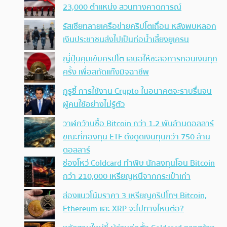
23,000 ตำแหน่ง สวนทางคาดการณ์
รัสเซียทลายเครือข่ายคริปโตเถื่อน หลังพบหลอก
เงินประชาชนส่งไปเป็นท่อน้ำเลี้ยงยูเครน
ญี่ปุ่นคุมเข้มคริปโต เสนอให้ชะลอการถอนเงินทุก
ครั้ง เพื่อสกัดแก๊งมิจฉาชีพ
กูรูชี้ การใช้งาน Crypto ในอนาคตจะราบรื่นจน
ผู้คนใช้อย่างไม่รู้ตัว
วาฬกว้านซื้อ Bitcoin กว่า 1.2 พันล้านดอลลาร์
ขณะที่กองทุน ETF ดึงดูดเงินทุนกว่า 750 ล้าน
ดอลลาร์
ช่องโหว่ Coldcard ทำพิษ นักลงทุนโอน Bitcoin
กว่า 210,000 เหรียญหนีจากกระเป๋าเก่า
ส่องแนวโน้มราคา 3 เหรียญคริปโทฯ Bitcoin,
Ethereum และ XRP จะไปทางไหนต่อ?