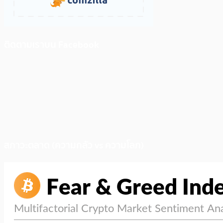
ติดตามเราบน Facebook
สภาวะตลาด (ความกลัว vs ความโลภ)