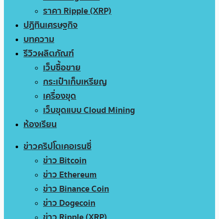
ราคา Ripple (XRP)
ปฏิทินเศรษฐกิจ
บทความ
รีวิวผลิตภัณฑ์
เว็บซื้อขาย
กระเป๋าเก็บเหรียญ
เครื่องขุด
เว็บขุดแบบ Cloud Mining
ห้องเรียน
ข่าวคริปโตเคอเรนซี่
ข่าว Bitcoin
ข่าว Ethereum
ข่าว Binance Coin
ข่าว Dogecoin
ข่าว Ripple (XRP)