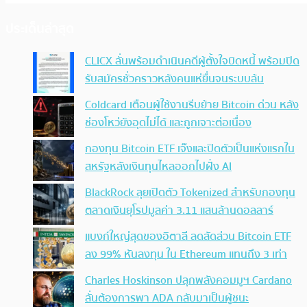
ประเด็นล่าสุด
CLICX ลั่นพร้อมดำเนินคดีผู้ตั้งใจบิดหนี้ พร้อมปิด
รับสมัครชั่วคราวหลังคนแห่ยื่นจนระบบล้น
Coldcard เตือนผู้ใช้งานรีบย้าย Bitcoin ด่วน หลัง
ช่องโหว่ยังอุดไม่ได้ และถูกเจาะต่อเนื่อง
กองทุน Bitcoin ETF เจ๊งและปิดตัวเป็นแห่งแรกใน
สหรัฐหลังเงินทุนไหลออกไปฝั่ง AI
BlackRock ลุยเปิดตัว Tokenized สำหรับกองทุน
ตลาดเงินยุโรปมูลค่า 3.11 แสนล้านดอลลาร์
แบงก์ใหญ่สุดของอิตาลี ลดสัดส่วน Bitcoin ETF
ลง 99% หันลงทุน ใน Ethereum แทนถึง 3 เท่า
Charles Hoskinson ปลุกพลังคอมมูฯ Cardano
ลั่นต้องการพา ADA กลับมาเป็นผู้ชนะ