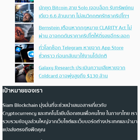
นักขุด Bitcoin สาย Solo เจอบล็อก รับทรัพย์คน
เดียว 6.6 ล้านบาท ไม่สนวิกฤตศรัทธาคริปโทฯ
Bernstein เตือนหากกฎหมาย CLARITY Act ไม่
ผ่าน อาจกดดันราคาคริปโตให้ดิ่งลงอีกระลอก
ทั่วโลกช็อก Telegram หายจาก App Store
ชั่วคราว ก่อนกลับมาใช้งานได้ปกติ
Galaxy Research ประเมินความเสียหายจาก
Coldcard อาจพุ่งสูงถึง $130 ล้าน
เป้าหมายของเรา
Siam Blockchain มุ่งมั่นที่จะช่วยนำเสนอสารเกี่ยวกับ
Cryptocurrency และเทคโนโลยีบล็อกเชนเพื่อคนไทย ในภาษาไทย เรา
รวบรวมข้อมูลส่วนใหญ่จากเว็บไซต์และเว็บบอร์ดต่างประเทศและนำมา
แปลส่งตรงถึงฟีดคุณ