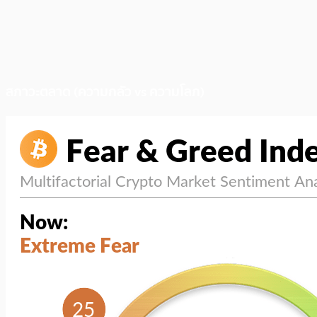
สภาวะตลาด (ความกลัว vs ความโลภ)