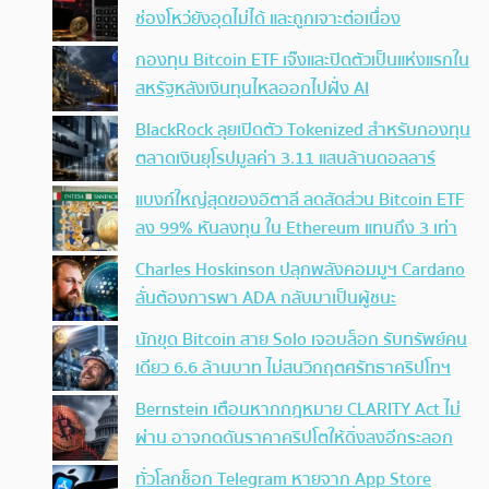
ช่องโหว่ยังอุดไม่ได้ และถูกเจาะต่อเนื่อง
กองทุน Bitcoin ETF เจ๊งและปิดตัวเป็นแห่งแรกใน
สหรัฐหลังเงินทุนไหลออกไปฝั่ง AI
BlackRock ลุยเปิดตัว Tokenized สำหรับกองทุน
ตลาดเงินยุโรปมูลค่า 3.11 แสนล้านดอลลาร์
แบงก์ใหญ่สุดของอิตาลี ลดสัดส่วน Bitcoin ETF
ลง 99% หันลงทุน ใน Ethereum แทนถึง 3 เท่า
Charles Hoskinson ปลุกพลังคอมมูฯ Cardano
ลั่นต้องการพา ADA กลับมาเป็นผู้ชนะ
นักขุด Bitcoin สาย Solo เจอบล็อก รับทรัพย์คน
เดียว 6.6 ล้านบาท ไม่สนวิกฤตศรัทธาคริปโทฯ
Bernstein เตือนหากกฎหมาย CLARITY Act ไม่
ผ่าน อาจกดดันราคาคริปโตให้ดิ่งลงอีกระลอก
ทั่วโลกช็อก Telegram หายจาก App Store