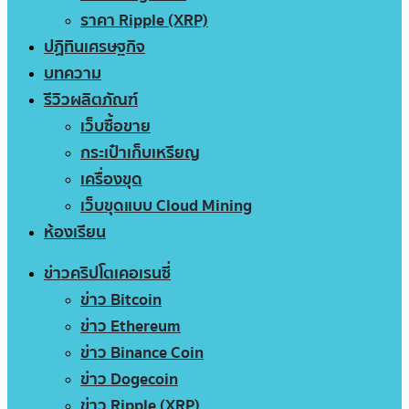
ราคา Ripple (XRP)
ปฏิทินเศรษฐกิจ
บทความ
รีวิวผลิตภัณฑ์
เว็บซื้อขาย
กระเป๋าเก็บเหรียญ
เครื่องขุด
เว็บขุดแบบ Cloud Mining
ห้องเรียน
ข่าวคริปโตเคอเรนซี่
ข่าว Bitcoin
ข่าว Ethereum
ข่าว Binance Coin
ข่าว Dogecoin
ข่าว Ripple (XRP)