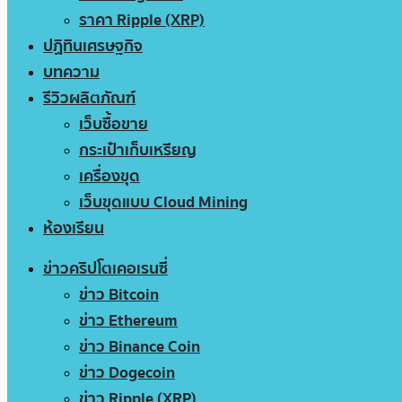
ราคา Ripple (XRP)
ปฏิทินเศรษฐกิจ
บทความ
รีวิวผลิตภัณฑ์
เว็บซื้อขาย
กระเป๋าเก็บเหรียญ
เครื่องขุด
เว็บขุดแบบ Cloud Mining
ห้องเรียน
ข่าวคริปโตเคอเรนซี่
ข่าว Bitcoin
ข่าว Ethereum
ข่าว Binance Coin
ข่าว Dogecoin
ข่าว Ripple (XRP)