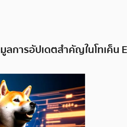
อมูลการอัปเดตสำคัญในโทเค็น 