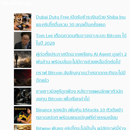
ประเด็นล่าสุด
Dubai Duty Free เปิดรับชำระเงินด้วย Shiba Inu
และคริปโตอื่นรวม 30 สกุลเป็นครั้งแรก
Tom Lee เตือนควอนตัมอาจเจาะระบบ Bitcoin ได้
ในปี 2028
ผู้ก่อตั้งประกาศปิดฉากเหรียญ AI Agent มูลค่า 2
พันล้าน พร้อมลั่นจะไม่มีการช่วยเหลืออีกต่อไป
กราฟ Bitcoin ส่งสัญญาณว่าตลาดกระทิงจะไม่มี
อีกแล้ว
ชายชาวมิสซูรีถูกฟ้อง หลังวางแผนลักพาตัวนัก
ลงทุน Bitcoin เพื่อเรียกค่าไถ่
Binance รุกหนัก เพิ่มหุ้น bStocks 10 ตัวดังเข้า
ตลาดสปอต พร้อมแคมเปญฟรีค่าธรรมเนียม
Bitwise ฟันธง คริปโตจะไม่เป็นไร แม้สัปดาห์นี้ร่าง