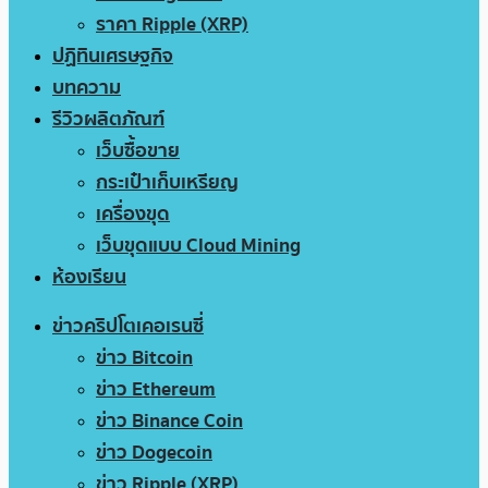
ราคา Ripple (XRP)
ปฏิทินเศรษฐกิจ
บทความ
รีวิวผลิตภัณฑ์
เว็บซื้อขาย
กระเป๋าเก็บเหรียญ
เครื่องขุด
เว็บขุดแบบ Cloud Mining
ห้องเรียน
ข่าวคริปโตเคอเรนซี่
ข่าว Bitcoin
ข่าว Ethereum
ข่าว Binance Coin
ข่าว Dogecoin
ข่าว Ripple (XRP)