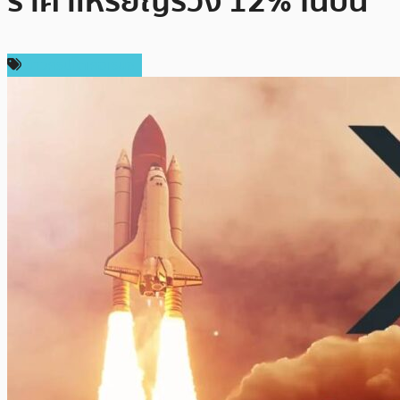
ราคาเหรียญร่วง 12% ในปีนี้
ข่าวคริปโตเคอเรนซี่