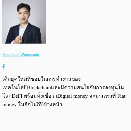
Kasamsak Wongsanin
เด็กยุคใหม่ที่ชอบในการทำงานของ
เทคโนโลยีBlockchainและมีความสนใจกับการลงทุนใน
โลกDeFi พร้อมทั้งเชื่อว่าDigital money จะมาแทนที่ Fiat
money ในอีกไม่กี่ปีข้างหน้า