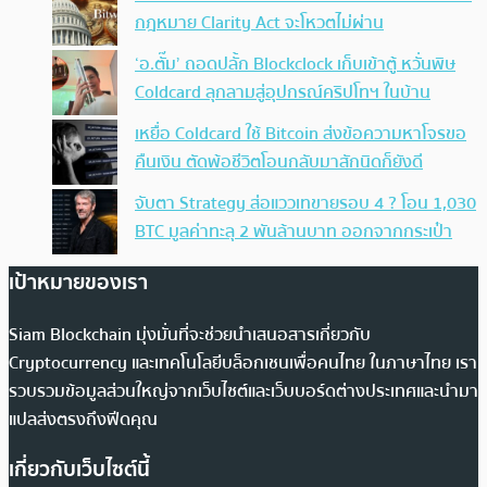
กฎหมาย Clarity Act จะโหวตไม่ผ่าน
‘อ.ตั๊ม’ ถอดปลั้ก Blockclock เก็บเข้าตู้ หวั่นพิษ
Coldcard ลุกลามสู่อุปกรณ์คริปโทฯ ในบ้าน
เหยื่อ Coldcard ใช้ Bitcoin ส่งข้อความหาโจรขอ
คืนเงิน ตัดพ้อชีวิตโอนกลับมาสักนิดก็ยังดี
จับตา Strategy ส่อแววเทขายรอบ 4 ? โอน 1,030
BTC มูลค่าทะลุ 2 พันล้านบาท ออกจากกระเป๋า
เป้าหมายของเรา
Siam Blockchain มุ่งมั่นที่จะช่วยนำเสนอสารเกี่ยวกับ
Cryptocurrency และเทคโนโลยีบล็อกเชนเพื่อคนไทย ในภาษาไทย เรา
รวบรวมข้อมูลส่วนใหญ่จากเว็บไซต์และเว็บบอร์ดต่างประเทศและนำมา
แปลส่งตรงถึงฟีดคุณ
เกี่ยวกับเว็บไซต์นี้