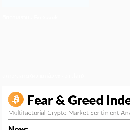
ติดตามเราบน Facebook
สภาวะตลาด (ความกลัว vs ความโลภ)