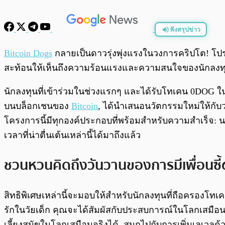
ฟังสรุปข่าว
พร้อมเล่น
Bitcoin Dogs
กลายเป็นดาวรุ่งพุ่งแรงในวงการคริปโต! โป
สะท้อนให้เห็นถึงความร้อนแรงและความสนใจของนักลงท
นักลงทุนที่เข้าร่วมในช่วงแรกๆ และได้รับโทเคน 0DOG ในร
บนบล็อกเชนของ
Bitcoin
, ได้นำเสนอนวัตกรรมใหม่ให้กั
โครงการนี้มีทุกองค์ประกอบที่พร้อมสำหรับความสำเร็จ: น
เวลาที่น่าตื่นเต้นเหล่านี้ได้มาถึงแล้ว
ชวนหวนคิดถึงวันวานของการมีเพื่อนซี้ต
สิทธิพิเศษเหล่านี้จะมอบให้สำหรับนักลงทุนที่ถือครองโทเค
รักในวัยเด็ก คุณจะได้สัมผัสกับประสบการณ์ในโลกเสมือนอ
เลี้ยงสุนัขในโลกเสมือนจริงได้, สนุกไปกับการเพิ่มเลเวลด้