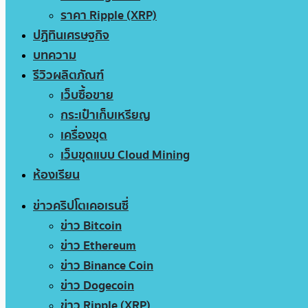
ราคา Ripple (XRP)
ปฏิทินเศรษฐกิจ
บทความ
รีวิวผลิตภัณฑ์
เว็บซื้อขาย
กระเป๋าเก็บเหรียญ
เครื่องขุด
เว็บขุดแบบ Cloud Mining
ห้องเรียน
ข่าวคริปโตเคอเรนซี่
ข่าว Bitcoin
ข่าว Ethereum
ข่าว Binance Coin
ข่าว Dogecoin
ข่าว Ripple (XRP)