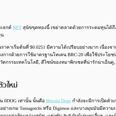
รเจกต์
NFT
สุนัขขุดทองนี้ เขย่าตลาดด้วยการระดมทุนได้ถึง
ุน
าคาเริ่มต้นที่ $0.0251 มีความได้เปรียบอย่างมาก เนื่องจ
บวงการด้วยการใช้มาตรฐานโทเคน BRC-20 เพื่อใช้ประโยชน
วัตกรรมเทคโนโลยี, ดีไซน์ของหมาพิกเซลที่น่ารักน่าเอ็นดู
ัวใหม่
น 0DOG เท่านั้น นั้นคือ
Bitcoin Dogs
กำลังจะมีการเปิดตัวเกม
ย่างเกม Tamagotchi หรือ Digimon และบางมุมมันมีความเป็น
วยการต่อสู้ระหว่างสุนัข, แข่งขัน PvP กับผู้เล่นคนอื่นๆ แล