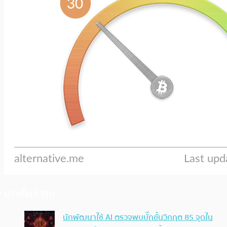
ประเด็นล่าสุด
นักพัฒนาใช้ AI ตรวจพบบั๊กขั้นวิกฤต 85 จุดใน