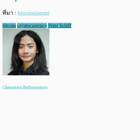
ที่มา :
bitcoinsistemi
bitcoin
cryptocurrency
Peter Schiff
Chaiyatorn Buthsoontorn