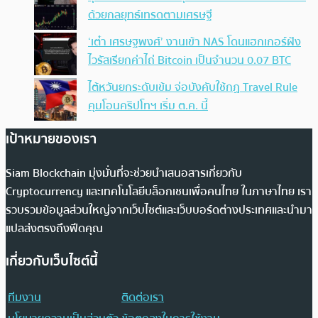
ด้วยกลยุทธ์เทรดตามเศรษฐี
‘เต๋า เศรษฐพงศ์’ งานเข้า NAS โดนแฮกเกอร์ฝัง
ไวรัสเรียกค่าไถ่ Bitcoin เป็นจำนวน 0.07 BTC
ไต้หวันยกระดับเข้ม จ่อบังคับใช้กฏ Travel Rule
คุมโอนคริปโทฯ เริ่ม ต.ค. นี้
เป้าหมายของเรา
Siam Blockchain มุ่งมั่นที่จะช่วยนำเสนอสารเกี่ยวกับ
Cryptocurrency และเทคโนโลยีบล็อกเชนเพื่อคนไทย ในภาษาไทย เรา
รวบรวมข้อมูลส่วนใหญ่จากเว็บไซต์และเว็บบอร์ดต่างประเทศและนำมา
แปลส่งตรงถึงฟีดคุณ
เกี่ยวกับเว็บไซต์นี้
ทีมงาน
ติดต่อเรา