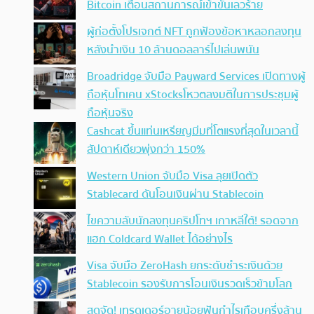
Bitcoin เตือนสถานการณ์เข้าขั้นเลวร้าย
ผู้ก่อตั้งโปรเจกต์ NFT ถูกฟ้องข้อหาหลอกลงทุน
หลังนำเงิน 10 ล้านดอลลาร์ไปเล่นพนัน
Broadridge จับมือ Payward Services เปิดทางผู้
ถือหุ้นโทเคน xStocksโหวตลงมติในการประชุมผู้
ถือหุ้นจริง
Cashcat ขึ้นแท่นเหรียญมีมที่โตแรงที่สุดในเวลานี้
สัปดาห์เดียวพุ่งกว่า 150%
Western Union จับมือ Visa ลุยเปิดตัว
Stablecard ดันโอนเงินผ่าน Stablecoin
ไขความลับนักลงทุนคริปโทฯ เกาหลีใต้! รอดจาก
แฮก Coldcard Wallet ได้อย่างไร
Visa จับมือ ZeroHash ยกระดับชำระเงินด้วย
Stablecoin รองรับการโอนเงินรวดเร็วข้ามโลก
สุดจัด! เทรดเดอร์อายุน้อยฟันกำไรเกือบครึ่งล้าน