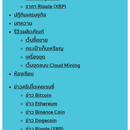
ราคา Ripple (XRP)
ปฏิทินเศรษฐกิจ
บทความ
รีวิวผลิตภัณฑ์
เว็บซื้อขาย
กระเป๋าเก็บเหรียญ
เครื่องขุด
เว็บขุดแบบ Cloud Mining
ห้องเรียน
ข่าวคริปโตเคอเรนซี่
ข่าว Bitcoin
ข่าว Ethereum
ข่าว Binance Coin
ข่าว Dogecoin
ข่าว Ripple (XRP)