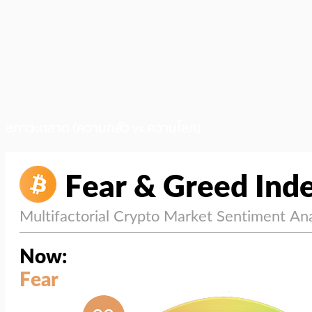
สภาวะตลาด (ความกลัว vs ความโลภ)