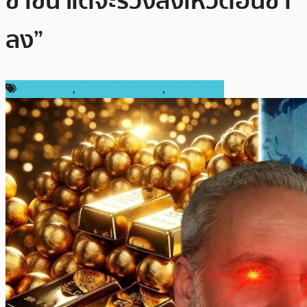
ขาขึ้น แต่จะร่วงลงเหวตอนขา
ลง”
ข่าว Bitcoin
,
ข่าวคริปโตเคอเรนซี่
,
ต่างประเทศ