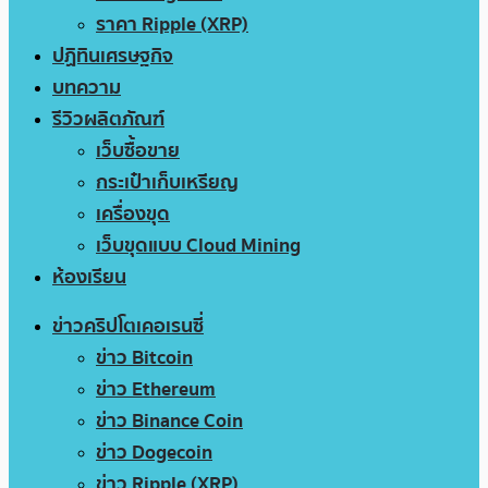
ราคา Ripple (XRP)
ปฏิทินเศรษฐกิจ
บทความ
รีวิวผลิตภัณฑ์
เว็บซื้อขาย
กระเป๋าเก็บเหรียญ
เครื่องขุด
เว็บขุดแบบ Cloud Mining
ห้องเรียน
ข่าวคริปโตเคอเรนซี่
ข่าว Bitcoin
ข่าว Ethereum
ข่าว Binance Coin
ข่าว Dogecoin
ข่าว Ripple (XRP)