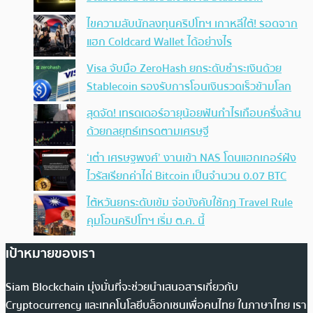
ไขความลับนักลงทุนคริปโทฯ เกาหลีใต้! รอดจาก
แฮก Coldcard Wallet ได้อย่างไร
Visa จับมือ ZeroHash ยกระดับชำระเงินด้วย
Stablecoin รองรับการโอนเงินรวดเร็วข้ามโลก
สุดจัด! เทรดเดอร์อายุน้อยฟันกำไรเกือบครึ่งล้าน
ด้วยกลยุทธ์เทรดตามเศรษฐี
‘เต๋า เศรษฐพงศ์’ งานเข้า NAS โดนแฮกเกอร์ฝัง
ไวรัสเรียกค่าไถ่ Bitcoin เป็นจำนวน 0.07 BTC
ไต้หวันยกระดับเข้ม จ่อบังคับใช้กฏ Travel Rule
คุมโอนคริปโทฯ เริ่ม ต.ค. นี้
เป้าหมายของเรา
Siam Blockchain มุ่งมั่นที่จะช่วยนำเสนอสารเกี่ยวกับ
Cryptocurrency และเทคโนโลยีบล็อกเชนเพื่อคนไทย ในภาษาไทย เรา