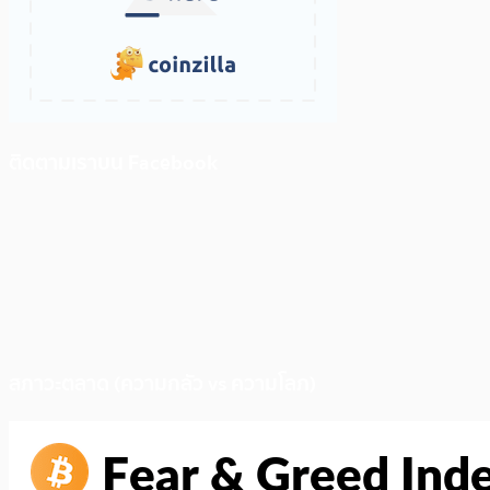
ติดตามเราบน Facebook
สภาวะตลาด (ความกลัว vs ความโลภ)