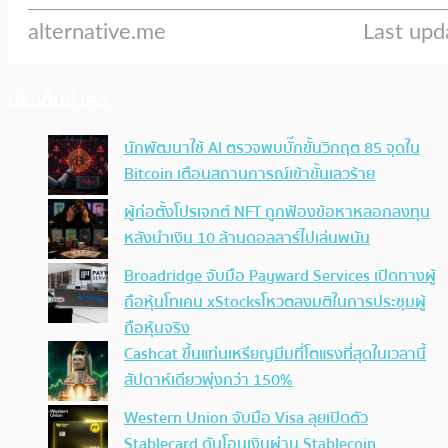
ประเด็นล่าสุด
นักพัฒนาใช้ AI ตรวจพบบั๊กขั้นวิกฤต 85 จุดใน
Bitcoin เตือนสถานการณ์เข้าขั้นเลวร้าย
ผู้ก่อตั้งโปรเจกต์ NFT ถูกฟ้องข้อหาหลอกลงทุน
หลังนำเงิน 10 ล้านดอลลาร์ไปเล่นพนัน
Broadridge จับมือ Payward Services เปิดทางผู้
ถือหุ้นโทเคน xStocksโหวตลงมติในการประชุมผู้
ถือหุ้นจริง
Cashcat ขึ้นแท่นเหรียญมีมที่โตแรงที่สุดในเวลานี้
สัปดาห์เดียวพุ่งกว่า 150%
Western Union จับมือ Visa ลุยเปิดตัว
Stablecard ดันโอนเงินผ่าน Stablecoin