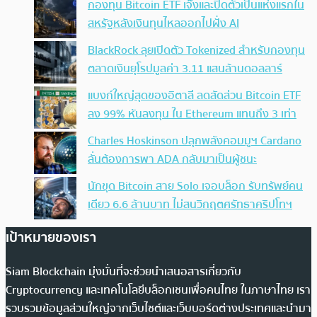
กองทุน Bitcoin ETF เจ๊งและปิดตัวเป็นแห่งแรกใน
สหรัฐหลังเงินทุนไหลออกไปฝั่ง AI
BlackRock ลุยเปิดตัว Tokenized สำหรับกองทุน
ตลาดเงินยุโรปมูลค่า 3.11 แสนล้านดอลลาร์
แบงก์ใหญ่สุดของอิตาลี ลดสัดส่วน Bitcoin ETF
ลง 99% หันลงทุน ใน Ethereum แทนถึง 3 เท่า
Charles Hoskinson ปลุกพลังคอมมูฯ Cardano
ลั่นต้องการพา ADA กลับมาเป็นผู้ชนะ
นักขุด Bitcoin สาย Solo เจอบล็อก รับทรัพย์คน
เดียว 6.6 ล้านบาท ไม่สนวิกฤตศรัทธาคริปโทฯ
เป้าหมายของเรา
Siam Blockchain มุ่งมั่นที่จะช่วยนำเสนอสารเกี่ยวกับ
Cryptocurrency และเทคโนโลยีบล็อกเชนเพื่อคนไทย ในภาษาไทย เรา
รวบรวมข้อมูลส่วนใหญ่จากเว็บไซต์และเว็บบอร์ดต่างประเทศและนำมา