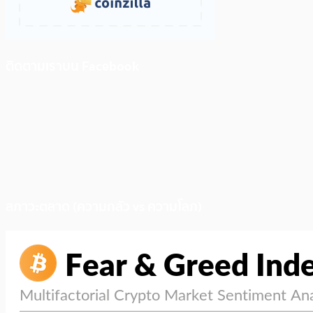
ติดตามเราบน Facebook
สภาวะตลาด (ความกลัว vs ความโลภ)