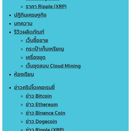
ราคา Ripple (XRP)
ปฏิทินเศรษฐกิจ
บทความ
รีวิวผลิตภัณฑ์
เว็บซื้อขาย
กระเป๋าเก็บเหรียญ
เครื่องขุด
เว็บขุดแบบ Cloud Mining
ห้องเรียน
ข่าวคริปโตเคอเรนซี่
ข่าว Bitcoin
ข่าว Ethereum
ข่าว Binance Coin
ข่าว Dogecoin
ข่าว Ripple (XRP)