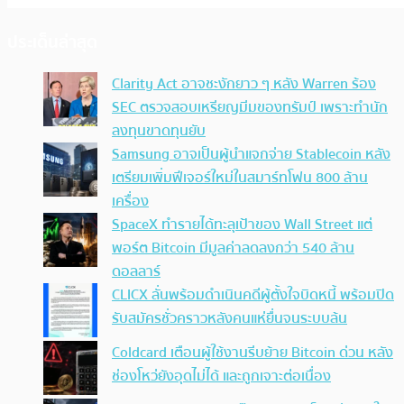
ประเด็นล่าสุด
Clarity Act อาจชะงักยาว ๆ หลัง Warren ร้อง
SEC ตรวจสอบเหรียญมีมของทรัมป์ เพราะทำนัก
ลงทุนขาดทุนยับ
Samsung อาจเป็นผู้นำแจกจ่าย Stablecoin หลัง
เตรียมเพิ่มฟีเจอร์ใหม่ในสมาร์ทโฟน 800 ล้าน
เครื่อง
SpaceX ทำรายได้ทะลุเป้าของ Wall Street แต่
พอร์ต Bitcoin มีมูลค่าลดลงกว่า 540 ล้าน
ดอลลาร์
CLICX ลั่นพร้อมดำเนินคดีผู้ตั้งใจบิดหนี้ พร้อมปิด
รับสมัครชั่วคราวหลังคนแห่ยื่นจนระบบล้น
Coldcard เตือนผู้ใช้งานรีบย้าย Bitcoin ด่วน หลัง
ช่องโหว่ยังอุดไม่ได้ และถูกเจาะต่อเนื่อง