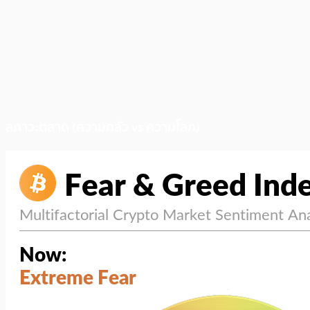
สภาวะตลาด (ความกลัว vs ความโลภ)