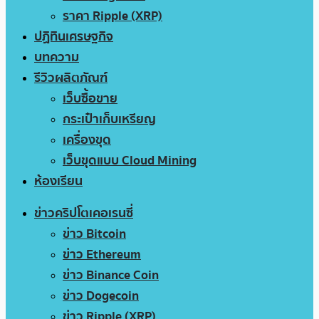
ราคา Ripple (XRP)
ปฏิทินเศรษฐกิจ
บทความ
รีวิวผลิตภัณฑ์
เว็บซื้อขาย
กระเป๋าเก็บเหรียญ
เครื่องขุด
เว็บขุดแบบ Cloud Mining
ห้องเรียน
ข่าวคริปโตเคอเรนซี่
ข่าว Bitcoin
ข่าว Ethereum
ข่าว Binance Coin
ข่าว Dogecoin
ข่าว Ripple (XRP)