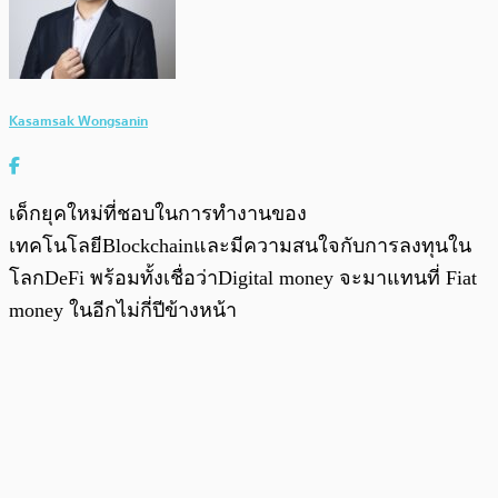
Kasamsak Wongsanin
เด็กยุคใหม่ที่ชอบในการทำงานของ
เทคโนโลยีBlockchainและมีความสนใจกับการลงทุนใน
โลกDeFi พร้อมทั้งเชื่อว่าDigital money จะมาแทนที่ Fiat
money ในอีกไม่กี่ปีข้างหน้า