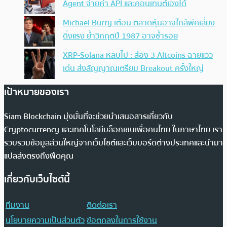
Agent จ่ายค่า API และคอนเทนต์เองได้
Michael Burry เตือน ตลาดหุ้นอาจใกล้พีคเสี่ยง
ดิ่งแรง ย้ำวิกฤตปี 1987 อาจซ้ำรอย
XRP-Solana หลบไป : ส่อง 3 Altcoins ฉายแวว
เด่น ส่งสัญญาณเตรียม Breakout ครั้งใหญ่
เป้าหมายของเรา
Siam Blockchain มุ่งมั่นที่จะช่วยนำเสนอสารเกี่ยวกับ
Cryptocurrency และเทคโนโลยีบล็อกเชนเพื่อคนไทย ในภาษาไทย เรา
รวบรวมข้อมูลส่วนใหญ่จากเว็บไซต์และเว็บบอร์ดต่างประเทศและนำมา
แปลส่งตรงถึงฟีดคุณ
เกี่ยวกับเว็บไซต์นี้
ทีมงาน
ติดต่อเรา
นโยบายความเป็นส่วนตัว
ข้อตกลงในการใช้งาน