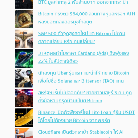
BTC มูลค่าทะลุ 2 พันล้านบาท ออกจากกระเป๋า
Bitcoin ทรงตัว $64,000 สวนทางหุ้นสหรัฐฯ ATH
หลังข้อตกลงฮอร์มุซใกล้ยุติ
S&P 500 ทำจุดสูงสุดใหม่ แต่ Bitcoin ไม่ตาม
ตลาดเปลี่ยน หรือ คนเปลี่ยน?
3 เหตุผลทำไมราคา Cardano (Ada) ถึงพุ่งแรง
22% ในสัปดาห์เดียว
นักลงทุน Uber รุ่นแรก แนะนำให้เทขาย Bitcoin
เพื่อไปซื้อ Solana และ Bittensor (TAO) แทน
สหรัฐฯ เริ่มไม่ปลอดภัย? ชายชาวมิสซูรี 3 คน ถูก
ตั้งข้อหาบุกรุกบ้านขโมย Bitcoin
Binance เปิดตัวฟีเจอร์ใหม่ Lite Loan กู้ยืม USDT
ได้โดยไม่ต้องขาย Bitcoin จากพอร์ต
Cloudflare เปิดตัวกระเป๋า Stablecoin ให้ AI