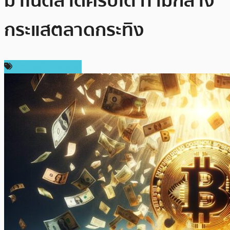
มาในตลาดคริปโต ท่ามกลาง
กระแสตลาดกระทิง
ข่าวคริปโตเคอเรนซี่