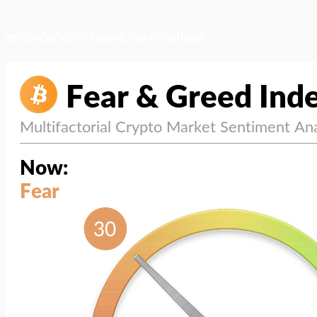
สภาวะตลาด (ความกลัว vs ความโลภ)