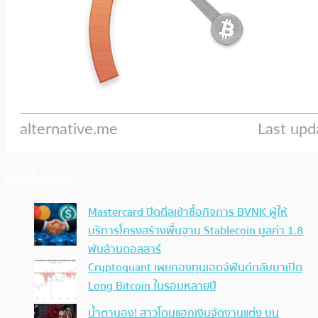
ประเด็นล่าสุด
Mastercard ปิดดีลเข้าซื้อกิจการ BVNK ผู้ให้
บริการโครงสร้างพื้นฐาน Stablecoin มูลค่า 1.8
พันล้านดอลลาร์
Cryptoquant เผยกองทุนเฮดจ์ฟันด์กลับมาเปิด
Long Bitcoin ในรอบหลายปี
น้ำตานอง! สาวโดนแฮกเงินจัดงานแต่ง บน