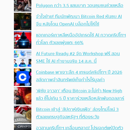
Polygon กว่า 3.5 แสนบาท วอนชุมชนช่วยเหลือ
จำใจย้าย! ทีมนักพัฒนา Bitcoin Red หันซบ AI
จีน หลังโดน OpenAI บล็อกไม่ให้ใช้
แฮกเกอร์เกาหลีเหนืออัปเกรดใช้ AI กวาดคริปโทฯ
ทั่วโลก ตัวเลขพุ่งแตะ 66%
AI Future Ready #2 จัด Workshop ฟรี สอน
SME ใช้ AI ทำงานจริง 14 ส.ค. นี้
Coinbase พาเจาะลึก 4 เทรนด์คริปโทฯ ปี 2026
สลัดภาพจำสินทรัพย์เก็งกำไรไร้มูลค่า
‘พิชัย จาวลา’ เตือน Bitcoin จะไม่ทำ New High
แล้ว ชี้ไม่เกิน 5 ปี ราคาร่วงเหลือหลักพันดอลลาร์
Bitcoin เข้าสู่ ‘สัปดาห์เงินเฟ้อ’ ส่องไทม์ไลน์ 3
ตัวเลขเศรษฐกิจสหรัฐฯ ที่ต้องระวัง
อวสานคริปโทฯ เกลื่อนตลาด! โปรเจกต์แห่ปิดตัว