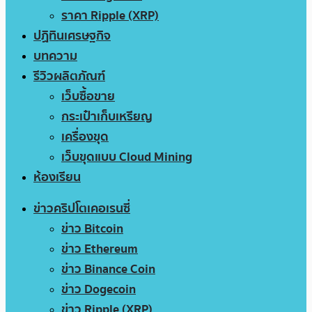
ราคา Ripple (XRP)
ปฏิทินเศรษฐกิจ
บทความ
รีวิวผลิตภัณฑ์
เว็บซื้อขาย
กระเป๋าเก็บเหรียญ
เครื่องขุด
เว็บขุดแบบ Cloud Mining
ห้องเรียน
ข่าวคริปโตเคอเรนซี่
ข่าว Bitcoin
ข่าว Ethereum
ข่าว Binance Coin
ข่าว Dogecoin
ข่าว Ripple (XRP)