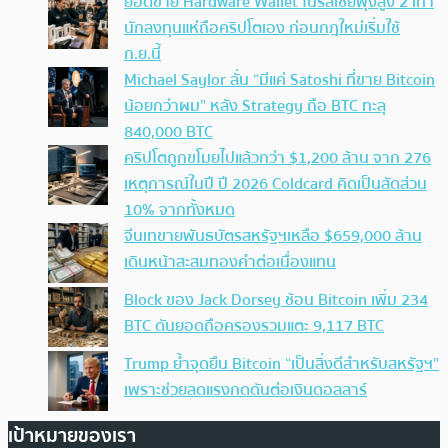
ยอดขาย Hardware Wallet ในรัสเซียพุ่งสูง 2 เท่า
นักลงทุนแห่ถือคริปโตเอง ก่อนกฎใหม่เริ่มใช้
ก.ย.นี้
Michael Saylor ลั่น “มีแค่ Satoshi ที่ขาย Bitcoin
น้อยกว่าผม” หลัง Strategy ถือ BTC ทะลุ
840,000 BTC
คริปโตถูกขโมยไปแล้วกว่า $1,200 ล้าน จาก 276
เหตุการณ์ในปี ปี 2026 Coldcard คิดเป็นสัดส่วน
10% จากทั้งหมด
จีนเทขายพันธบัตรสหรัฐฯเหลือ $659,000 ล้าน
เดินหน้าสะสมทองคำต่อเนื่องแทน
Block ของ Jack Dorsey ช้อน Bitcoin เพิ่ม 234
BTC ดันยอดถือครองรวมแตะ 9,117 BTC
Trump ย้ำจุดยืน Bitcoin “เป็นสิ่งดีสำหรับสหรัฐฯ”
เพราะช่วยลดแรงกดดันต่อเงินดอลลาร์
เป้าหมายของเรา