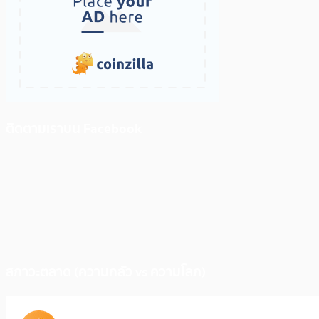
ติดตามเราบน Facebook
สภาวะตลาด (ความกลัว vs ความโลภ)