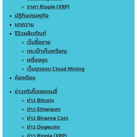
ราคา Ripple (XRP)
ปฏิทินเศรษฐกิจ
บทความ
รีวิวผลิตภัณฑ์
เว็บซื้อขาย
กระเป๋าเก็บเหรียญ
เครื่องขุด
เว็บขุดแบบ Cloud Mining
ห้องเรียน
ข่าวคริปโตเคอเรนซี่
ข่าว Bitcoin
ข่าว Ethereum
ข่าว Binance Coin
ข่าว Dogecoin
ข่าว Ripple (XRP)