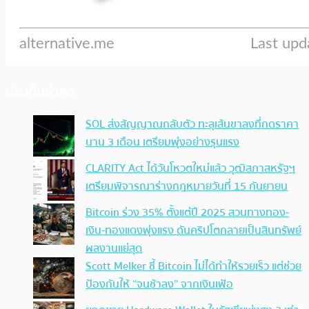
ประเด็นล่าสุด
SOL ส่งสัญญาณกลับตัว ทะลุเส้นขาลงที่กดราคา
นาน 3 เดือน เตรียมพุ่งอย่างรุนแรง
CLARITY Act ได้วันโหวตใหม่แล้ว วุฒิสภาสหรัฐฯ
เตรียมพิจารณาร่างกฎหมายวันที่ 15 กันยายน
Bitcoin ร่วง 35% ตั้งแต่ปี 2025 สวนทางทอง-
เงิน-ทองแดงพุ่งแรง ดันคริปโตกลายเป็นสินทรัพย์
ผลงานแย่สุด
Scott Melker ชี้ Bitcoin ไม่ได้ทำให้รวยเร็ว แต่ช่วย
ป้องกันให้ “จนช้าลง” จากเงินเฟ้อ