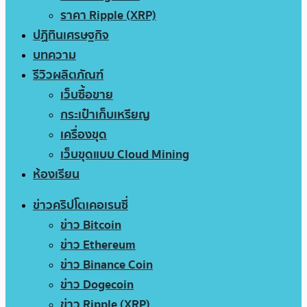
ราคา Ripple (XRP)
ปฏิทินเศรษฐกิจ
บทความ
รีวิวผลิตภัณฑ์
เว็บซื้อขาย
กระเป๋าเก็บเหรียญ
เครื่องขุด
เว็บขุดแบบ Cloud Mining
ห้องเรียน
ข่าวคริปโตเคอเรนซี่
ข่าว Bitcoin
ข่าว Ethereum
ข่าว Binance Coin
ข่าว Dogecoin
ข่าว Ripple (XRP)