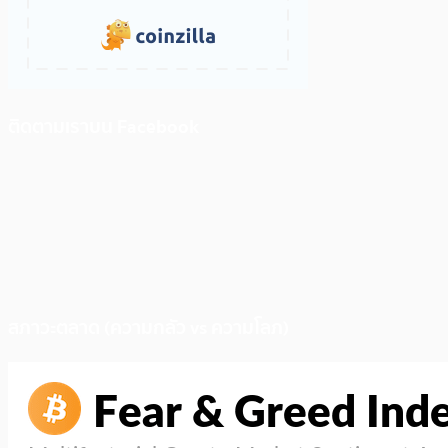
ติดตามเราบน Facebook
สภาวะตลาด (ความกลัว vs ความโลภ)