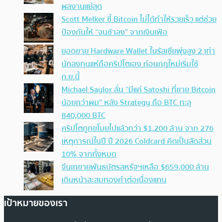
ผลงานแย่สุด
Scott Melker ชี้ Bitcoin ไม่ได้ทำให้รวยเร็ว แต่ช่วย
ป้องกันให้ “จนช้าลง” จากเงินเฟ้อ
ยอดขาย Hardware Wallet ในรัสเซียพุ่งสูง 2 เท่า
นักลงทุนแห่ถือคริปโตเอง ก่อนกฎใหม่เริ่มใช้
ก.ย.นี้
Michael Saylor ลั่น “มีแค่ Satoshi ที่ขาย Bitcoin
น้อยกว่าผม” หลัง Strategy ถือ BTC ทะลุ
840,000 BTC
คริปโตถูกขโมยไปแล้วกว่า $1,200 ล้าน จาก 276
เหตุการณ์ในปี ปี 2026 Coldcard คิดเป็นสัดส่วน
10% จากทั้งหมด
จีนเทขายพันธบัตรสหรัฐฯเหลือ $659,000 ล้าน
เดินหน้าสะสมทองคำต่อเนื่องแทน
เป้าหมายของเรา