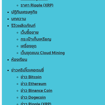
ราคา Ripple (XRP)
ปฏิทินเศรษฐกิจ
บทความ
รีวิวผลิตภัณฑ์
เว็บซื้อขาย
กระเป๋าเก็บเหรียญ
เครื่องขุด
เว็บขุดแบบ Cloud Mining
ห้องเรียน
ข่าวคริปโตเคอเรนซี่
ข่าว Bitcoin
ข่าว Ethereum
ข่าว Binance Coin
ข่าว Dogecoin
ข่าว Ripple (XRP)