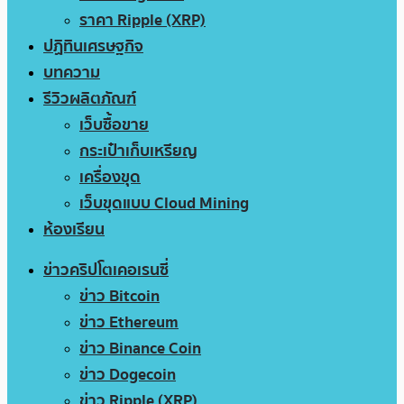
ราคา Ripple (XRP)
ปฏิทินเศรษฐกิจ
บทความ
รีวิวผลิตภัณฑ์
เว็บซื้อขาย
กระเป๋าเก็บเหรียญ
เครื่องขุด
เว็บขุดแบบ Cloud Mining
ห้องเรียน
ข่าวคริปโตเคอเรนซี่
ข่าว Bitcoin
ข่าว Ethereum
ข่าว Binance Coin
ข่าว Dogecoin
ข่าว Ripple (XRP)