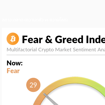
สภาวะตลาด (ความกลัว vs ความโลภ)