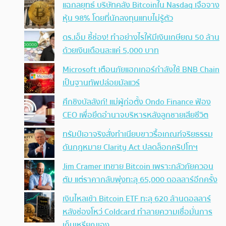
แฉกลยุทธ์ บริษัทคลัง Bitcoinใน Nasdaq เจือจาง
หุ้น 98% โดยที่นักลงทุนแทบไม่รู้ตัว
ดร.เอ็ม ชี้ช่อง! ทำอย่างไรให้มีเงินเกษียณ 50 ล้าน
ด้วยเงินเดือนละแค่ 5,000 บาท
Microsoft เตือนภัยแฮกเกอร์กำลังใช้ BNB Chain
เป็นฐานทัพปล่อยมัลแวร์
ศึกชิงบัลลังก์! แม่ผู้ก่อตั้ง Ondo Finance ฟ้อง
CEO เพื่อยึดอำนาจบริหารหลังลูกชายเสียชีวิต
ทรัมป์เอาจริง สั่งทำเนียบขาวรื้อเกณฑ์จริยธรรม
ดันกฎหมาย Clarity Act ปลดล็อกคริปโทฯ
Jim Cramer เทขาย Bitcoin เพราะกลัวภัยควอน
ตัม แต่ราคากลับพุ่งทะลุ 65,000 ดอลลาร์อีกครั้ง
เงินไหลเข้า Bitcoin ETF ทะลุ 620 ล้านดอลลาร์
หลังช่องโหว่ Coldcard ทำลายความเชื่อมั่นการ
เก็บเหรียญเอง