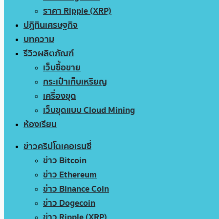
ราคา Ripple (XRP)
ปฏิทินเศรษฐกิจ
บทความ
รีวิวผลิตภัณฑ์
เว็บซื้อขาย
กระเป๋าเก็บเหรียญ
เครื่องขุด
เว็บขุดแบบ Cloud Mining
ห้องเรียน
ข่าวคริปโตเคอเรนซี่
ข่าว Bitcoin
ข่าว Ethereum
ข่าว Binance Coin
ข่าว Dogecoin
ข่าว Ripple (XRP)