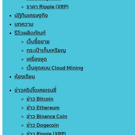
ราคา Ripple (XRP)
ปฏิทินเศรษฐกิจ
บทความ
รีวิวผลิตภัณฑ์
เว็บซื้อขาย
กระเป๋าเก็บเหรียญ
เครื่องขุด
เว็บขุดแบบ Cloud Mining
ห้องเรียน
ข่าวคริปโตเคอเรนซี่
ข่าว Bitcoin
ข่าว Ethereum
ข่าว Binance Coin
ข่าว Dogecoin
ข่าว Ripple (XRP)