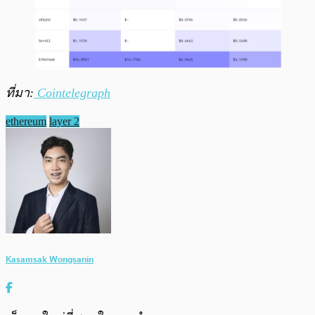
ที่มา:
Cointelegraph
ethereum
layer 2
Kasamsak Wongsanin