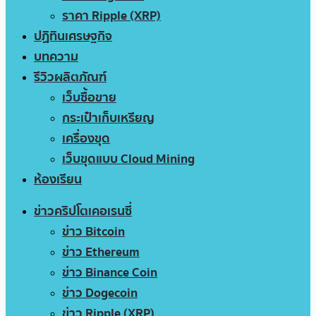
ราคา Ripple (XRP)
ปฏิทินเศรษฐกิจ
บทความ
รีวิวผลิตภัณฑ์
เว็บซื้อขาย
กระเป๋าเก็บเหรียญ
เครื่องขุด
เว็บขุดแบบ Cloud Mining
ห้องเรียน
ข่าวคริปโตเคอเรนซี่
ข่าว Bitcoin
ข่าว Ethereum
ข่าว Binance Coin
ข่าว Dogecoin
ข่าว Ripple (XRP)