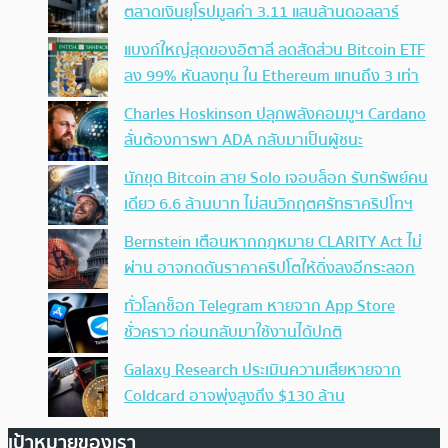
ตลาดเงินยุโรปมูลค่า 3.11 แสนล้านดอลลาร์
แบงก์ใหญ่สุดของอิตาลี ลดสัดส่วน Bitcoin ETF
ลง 99% หันลงทุน ใน Ethereum แทนถึง 3 เท่า
Charles Hoskinson ปลุกพลังคอมมูฯ Cardano
ลั่นต้องการพา ADA กลับมาเป็นผู้ชนะ
นักขุด Bitcoin สาย Solo เจอบล็อก รับทรัพย์คน
เดียว 6.6 ล้านบาท ไม่สนวิกฤตศรัทธาคริปโทฯ
Bernstein เตือนหากกฎหมาย CLARITY Act ไม่
ผ่าน อาจกดดันราคาคริปโตให้ดิ่งลงอีกระลอก
ทั่วโลกช็อก Telegram หายจาก App Store
ชั่วคราว ก่อนกลับมาใช้งานได้ปกติ
Galaxy Research ประเมินความเสียหายจาก
Coldcard อาจพุ่งสูงถึง $130 ล้าน
เป้าหมายของเรา