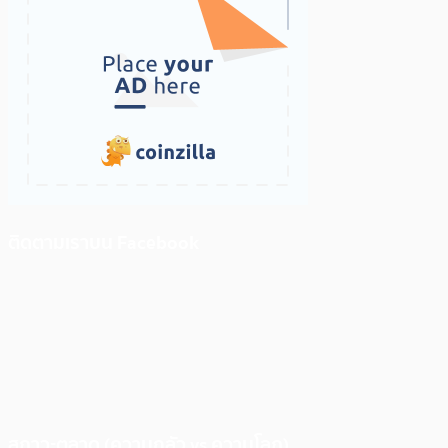
ติดตามเราบน Facebook
สภาวะตลาด (ความกลัว vs ความโลภ)