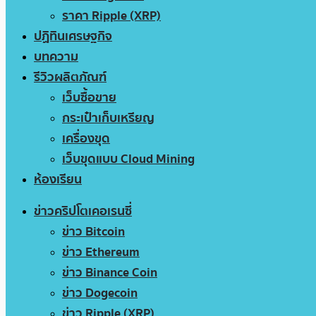
ราคา Ripple (XRP)
ปฏิทินเศรษฐกิจ
บทความ
รีวิวผลิตภัณฑ์
เว็บซื้อขาย
กระเป๋าเก็บเหรียญ
เครื่องขุด
เว็บขุดแบบ Cloud Mining
ห้องเรียน
ข่าวคริปโตเคอเรนซี่
ข่าว Bitcoin
ข่าว Ethereum
ข่าว Binance Coin
ข่าว Dogecoin
ข่าว Ripple (XRP)