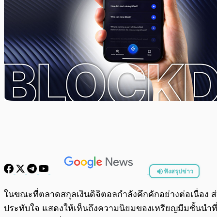
ฟังสรุปข่าว
พร้อมเล่น
ในขณะที่ตลาดสกุลเงินดิจิตอลกำลังคึกคักอย่างต่อเนื่อง ส
ประทับใจ แสดงให้เห็นถึงความนิยมของเหรียญมีมชั้นนำที่ยัง