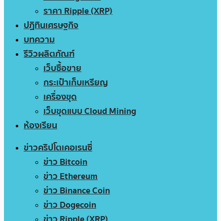
ราคา Ripple (XRP)
ปฏิทินเศรษฐกิจ
บทความ
รีวิวผลิตภัณฑ์
เว็บซื้อขาย
กระเป๋าเก็บเหรียญ
เครื่องขุด
เว็บขุดแบบ Cloud Mining
ห้องเรียน
ข่าวคริปโตเคอเรนซี่
ข่าว Bitcoin
ข่าว Ethereum
ข่าว Binance Coin
ข่าว Dogecoin
ข่าว Ripple (XRP)