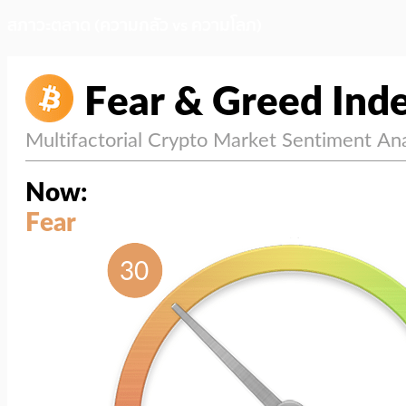
สภาวะตลาด (ความกลัว vs ความโลภ)