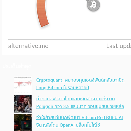
ประเด็นล่าสุด
Cryptoquant เผยกองทุนเฮดจ์ฟันด์กลับมาเปิด
Long Bitcoin ในรอบหลายปี
น้ำตานอง! สาวโดนแฮกเงินจัดงานแต่ง บน
Polygon กว่า 3.5 แสนบาท วอนชุมชนช่วยเหลือ
จำใจย้าย! ทีมนักพัฒนา Bitcoin Red หันซบ AI
จีน หลังโดน OpenAI บล็อกไม่ให้ใช้