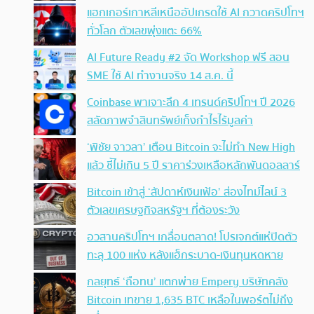
แฮกเกอร์เกาหลีเหนืออัปเกรดใช้ AI กวาดคริปโทฯ
ทั่วโลก ตัวเลขพุ่งแตะ 66%
AI Future Ready #2 จัด Workshop ฟรี สอน
SME ใช้ AI ทำงานจริง 14 ส.ค. นี้
Coinbase พาเจาะลึก 4 เทรนด์คริปโทฯ ปี 2026
สลัดภาพจำสินทรัพย์เก็งกำไรไร้มูลค่า
‘พิชัย จาวลา’ เตือน Bitcoin จะไม่ทำ New High
แล้ว ชี้ไม่เกิน 5 ปี ราคาร่วงเหลือหลักพันดอลลาร์
Bitcoin เข้าสู่ ‘สัปดาห์เงินเฟ้อ’ ส่องไทม์ไลน์ 3
ตัวเลขเศรษฐกิจสหรัฐฯ ที่ต้องระวัง
อวสานคริปโทฯ เกลื่อนตลาด! โปรเจกต์แห่ปิดตัว
ทะลุ 100 แห่ง หลังแฮ็กระบาด-เงินทุนหดหาย
กลยุทธ์ ‘ถือทน’ แตกพ่าย Empery บริษัทคลัง
Bitcoin เทขาย 1,635 BTC เหลือในพอร์ตไม่ถึง