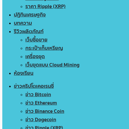
ราคา Ripple (XRP)
ปฏิทินเศรษฐกิจ
บทความ
รีวิวผลิตภัณฑ์
เว็บซื้อขาย
กระเป๋าเก็บเหรียญ
เครื่องขุด
เว็บขุดแบบ Cloud Mining
ห้องเรียน
ข่าวคริปโตเคอเรนซี่
ข่าว Bitcoin
ข่าว Ethereum
ข่าว Binance Coin
ข่าว Dogecoin
ข่าว Ripple (XRP)