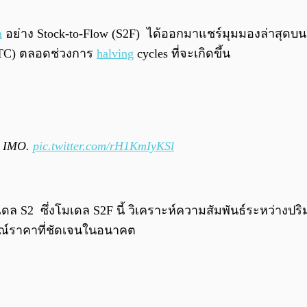
n
อย่าง Stock-to-Flow (S2F) ได้ออกมาแชร์มุมมองล่าสุดบ
 (BTC) ตลอดช่วงการ
halving
cycles ที่จะเกิดขึ้น
ue IMO.
pic.twitter.com/rH1KmIyKSl
S2 ซึ่งโมเดล S2F นี้ วิเคราะห์ความสัมพันธ์ระหว่างปริมาณ B
ณ์ราคาที่ชัดเจนในอนาคต