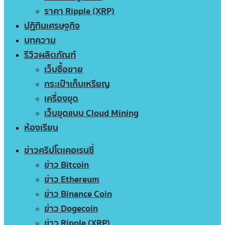
ราคา Ripple (XRP)
ปฏิทินเศรษฐกิจ
บทความ
รีวิวผลิตภัณฑ์
เว็บซื้อขาย
กระเป๋าเก็บเหรียญ
เครื่องขุด
เว็บขุดแบบ Cloud Mining
ห้องเรียน
ข่าวคริปโตเคอเรนซี่
ข่าว Bitcoin
ข่าว Ethereum
ข่าว Binance Coin
ข่าว Dogecoin
ข่าว Ripple (XRP)