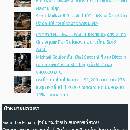
เงิน-ทองแดงพุ่งแรง ดันคริปโตกลายเป็นสินทรัพย์
ผลงานแย่สุด
Scott Melker ชี้ Bitcoin ไม่ได้ทำให้รวยเร็ว แต่ช่วย
ป้องกันให้ “จนช้าลง” จากเงินเฟ้อ
ยอดขาย Hardware Wallet ในรัสเซียพุ่งสูง 2 เท่า
นักลงทุนแห่ถือคริปโตเอง ก่อนกฎใหม่เริ่มใช้
ก.ย.นี้
Michael Saylor ลั่น “มีแค่ Satoshi ที่ขาย Bitcoin
น้อยกว่าผม” หลัง Strategy ถือ BTC ทะลุ
840,000 BTC
คริปโตถูกขโมยไปแล้วกว่า $1,200 ล้าน จาก 276
เหตุการณ์ในปี ปี 2026 Coldcard คิดเป็นสัดส่วน
10% จากทั้งหมด
เป้าหมายของเรา
Siam Blockchain มุ่งมั่นที่จะช่วยนำเสนอสารเกี่ยวกับ
Cryptocurrency และเทคโนโลยีบล็อกเชนเพื่อคนไทย ในภาษาไทย เรา