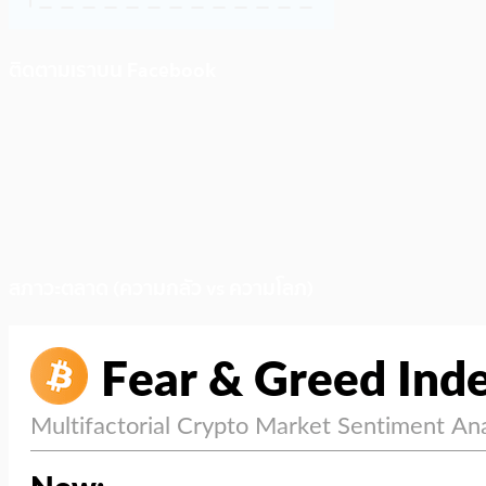
ติดตามเราบน Facebook
สภาวะตลาด (ความกลัว vs ความโลภ)