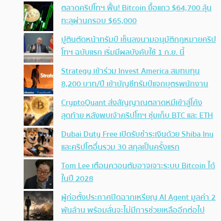
ตลาดคริปโทฯ ฟื้น! Bitcoin ยื้อแถว $64,700 ลุ้น
ทะลุผ่านกรอบ $65,000
ปูตินตัดหน้าทรัมป์ เซ็นลงนามอนุมัติกฎหมายคริป
โทฯ ฉบับแรก เริ่มมีผลบังคับใช้ 1 ก.ย. นี้
Strategy เข้าร่วม Invest America สมทบทุน
8,200 บาท/ปี เข้าบัญชีทรัมป์แจกบุตรพนักงาน
CryptoQuant ส่งสัญญาณตลาดหมีเข้าสู่โค้ง
สุดท้าย หลังพบเจ้าคริปโทฯ ซุ่มเก็บ BTC และ ETH
Dubai Duty Free เปิดรับชำระเงินด้วย Shiba Inu
และคริปโตอื่นรวม 30 สกุลเป็นครั้งแรก
Tom Lee เตือนควอนตัมอาจเจาะระบบ Bitcoin ได้
ในปี 2028
ผู้ก่อตั้งประกาศปิดฉากเหรียญ AI Agent มูลค่า 2
พันล้าน พร้อมลั่นจะไม่มีการช่วยเหลืออีกต่อไป