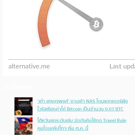
ประเด็นล่าสุด
‘เต๋า เศรษฐพงศ์’ งานเข้า NAS โดนแฮกเกอร์ฝัง
ไวรัสเรียกค่าไถ่ Bitcoin เป็นจำนวน 0.07 BTC
ไต้หวันยกระดับเข้ม จ่อบังคับใช้กฏ Travel Rule
คุมโอนคริปโทฯ เริ่ม ต.ค. นี้