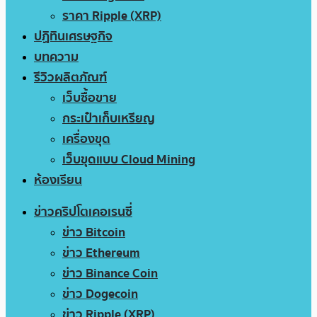
ราคา Ripple (XRP)
ปฏิทินเศรษฐกิจ
บทความ
รีวิวผลิตภัณฑ์
เว็บซื้อขาย
กระเป๋าเก็บเหรียญ
เครื่องขุด
เว็บขุดแบบ Cloud Mining
ห้องเรียน
ข่าวคริปโตเคอเรนซี่
ข่าว Bitcoin
ข่าว Ethereum
ข่าว Binance Coin
ข่าว Dogecoin
ข่าว Ripple (XRP)