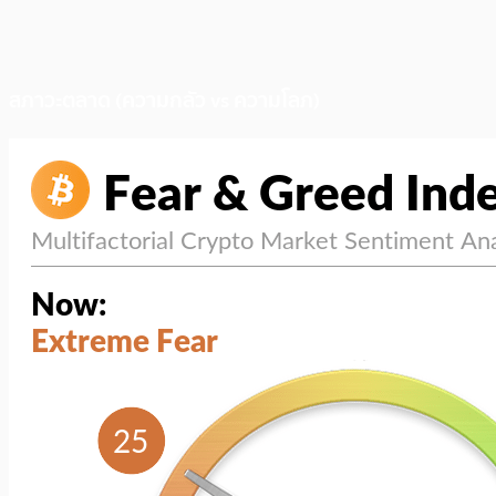
สภาวะตลาด (ความกลัว vs ความโลภ)