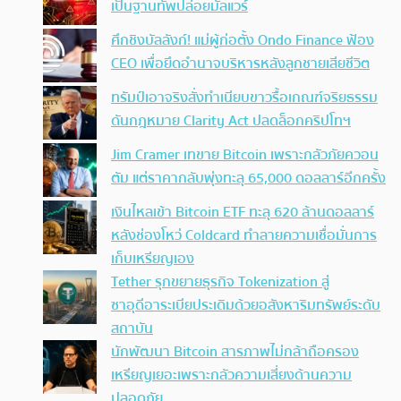
เป็นฐานทัพปล่อยมัลแวร์
ศึกชิงบัลลังก์! แม่ผู้ก่อตั้ง Ondo Finance ฟ้อง
CEO เพื่อยึดอำนาจบริหารหลังลูกชายเสียชีวิต
ทรัมป์เอาจริง สั่งทำเนียบขาวรื้อเกณฑ์จริยธรรม
ดันกฎหมาย Clarity Act ปลดล็อกคริปโทฯ
Jim Cramer เทขาย Bitcoin เพราะกลัวภัยควอน
ตัม แต่ราคากลับพุ่งทะลุ 65,000 ดอลลาร์อีกครั้ง
เงินไหลเข้า Bitcoin ETF ทะลุ 620 ล้านดอลลาร์
หลังช่องโหว่ Coldcard ทำลายความเชื่อมั่นการ
เก็บเหรียญเอง
Tether รุกขยายธุรกิจ Tokenization สู่
ซาอุดีอาระเบียประเดิมด้วยอสังหาริมทรัพย์ระดับ
สถาบัน
นักพัฒนา Bitcoin สารภาพไม่กล้าถือครอง
เหรียญเยอะเพราะกลัวความเสี่ยงด้านความ
ปลอดภัย