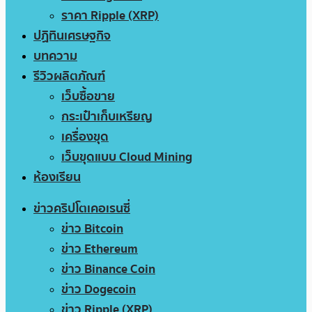
ราคา Ripple (XRP)
ปฏิทินเศรษฐกิจ
บทความ
รีวิวผลิตภัณฑ์
เว็บซื้อขาย
กระเป๋าเก็บเหรียญ
เครื่องขุด
เว็บขุดแบบ Cloud Mining
ห้องเรียน
ข่าวคริปโตเคอเรนซี่
ข่าว Bitcoin
ข่าว Ethereum
ข่าว Binance Coin
ข่าว Dogecoin
ข่าว Ripple (XRP)