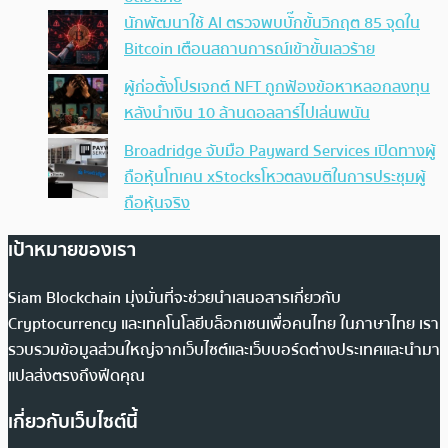
นักพัฒนาใช้ AI ตรวจพบบั๊กขั้นวิกฤต 85 จุดใน
Bitcoin เตือนสถานการณ์เข้าขั้นเลวร้าย
ผู้ก่อตั้งโปรเจกต์ NFT ถูกฟ้องข้อหาหลอกลงทุน
หลังนำเงิน 10 ล้านดอลลาร์ไปเล่นพนัน
Broadridge จับมือ Payward Services เปิดทางผู้
ถือหุ้นโทเคน xStocksโหวตลงมติในการประชุมผู้
ถือหุ้นจริง
เป้าหมายของเรา
Siam Blockchain มุ่งมั่นที่จะช่วยนำเสนอสารเกี่ยวกับ
Cryptocurrency และเทคโนโลยีบล็อกเชนเพื่อคนไทย ในภาษาไทย เรา
รวบรวมข้อมูลส่วนใหญ่จากเว็บไซต์และเว็บบอร์ดต่างประเทศและนำมา
แปลส่งตรงถึงฟีดคุณ
เกี่ยวกับเว็บไซต์นี้