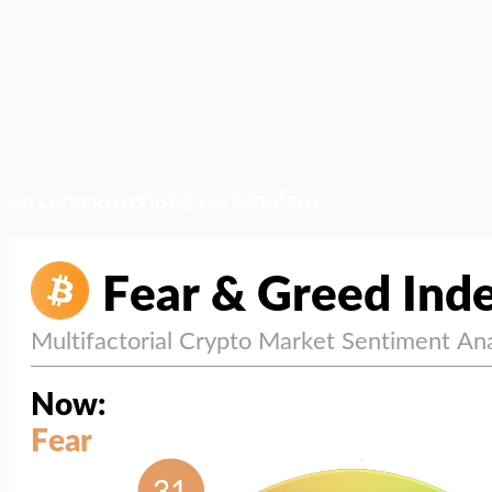
สภาวะตลาด (ความกลัว vs ความโลภ)