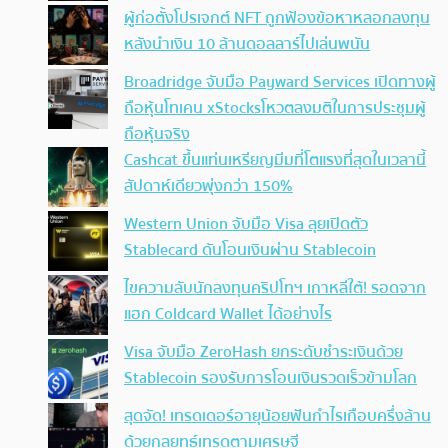
ผู้ก่อตั้งโปรเจกต์ NFT ถูกฟ้องข้อหาหลอกลงทุน
หลังนำเงิน 10 ล้านดอลลาร์ไปเล่นพนัน
Broadridge จับมือ Payward Services เปิดทางผู้
ถือหุ้นโทเคน xStocksโหวตลงมติในการประชุมผู้
ถือหุ้นจริง
Cashcat ขึ้นแท่นเหรียญมีมที่โตแรงที่สุดในเวลานี้
สัปดาห์เดียวพุ่งกว่า 150%
Western Union จับมือ Visa ลุยเปิดตัว
Stablecard ดันโอนเงินผ่าน Stablecoin
ไขความลับนักลงทุนคริปโทฯ เกาหลีใต้! รอดจาก
แฮก Coldcard Wallet ได้อย่างไร
Visa จับมือ ZeroHash ยกระดับชำระเงินด้วย
Stablecoin รองรับการโอนเงินรวดเร็วข้ามโลก
สุดจัด! เทรดเดอร์อายุน้อยฟันกำไรเกือบครึ่งล้าน
ด้วยกลยุทธ์เทรดตามเศรษฐี