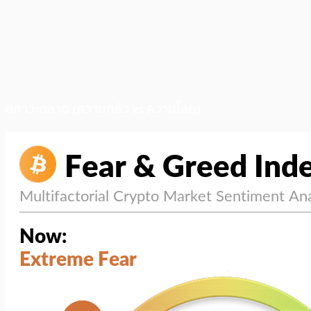
สภาวะตลาด (ความกลัว vs ความโลภ)