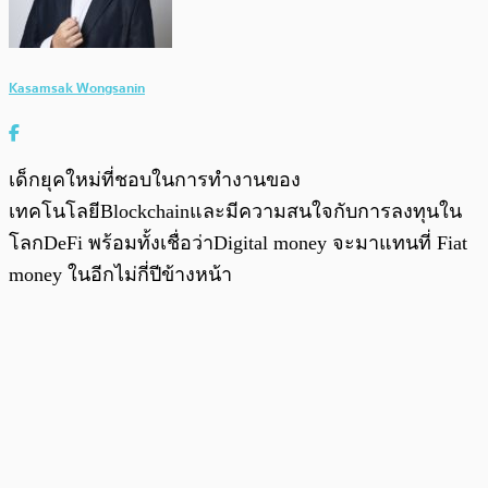
Kasamsak Wongsanin
เด็กยุคใหม่ที่ชอบในการทำงานของ
เทคโนโลยีBlockchainและมีความสนใจกับการลงทุนใน
โลกDeFi พร้อมทั้งเชื่อว่าDigital money จะมาแทนที่ Fiat
money ในอีกไม่กี่ปีข้างหน้า