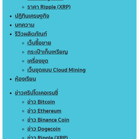
ราคา Ripple (XRP)
ปฏิทินเศรษฐกิจ
บทความ
รีวิวผลิตภัณฑ์
เว็บซื้อขาย
กระเป๋าเก็บเหรียญ
เครื่องขุด
เว็บขุดแบบ Cloud Mining
ห้องเรียน
ข่าวคริปโตเคอเรนซี่
ข่าว Bitcoin
ข่าว Ethereum
ข่าว Binance Coin
ข่าว Dogecoin
ข่าว Ripple (XRP)