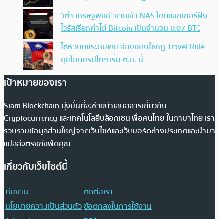
‘เต๋า เศรษฐพงศ์’ งานเข้า NAS โดนแฮกเกอร์ฝัง
ไวรัสเรียกค่าไถ่ Bitcoin เป็นจำนวน 0.07 BTC
ไต้หวันยกระดับเข้ม จ่อบังคับใช้กฏ Travel Rule
คุมโอนคริปโทฯ เริ่ม ต.ค. นี้
เป้าหมายของเรา
Siam Blockchain มุ่งมั่นที่จะช่วยนำเสนอสารเกี่ยวกับ
Cryptocurrency และเทคโนโลยีบล็อกเชนเพื่อคนไทย ในภาษาไทย เรา
รวบรวมข้อมูลส่วนใหญ่จากเว็บไซต์และเว็บบอร์ดต่างประเทศและนำมา
แปลส่งตรงถึงฟีดคุณ
เกี่ยวกับเว็บไซต์นี้
ทีมงาน
ติดต่อเรา
นโยบายความเป็นส่วนตัว
ข้อตกลงในการใช้งาน