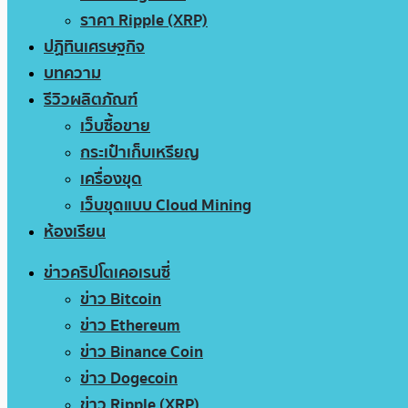
ราคา Ripple (XRP)
ปฏิทินเศรษฐกิจ
บทความ
รีวิวผลิตภัณฑ์
เว็บซื้อขาย
กระเป๋าเก็บเหรียญ
เครื่องขุด
เว็บขุดแบบ Cloud Mining
ห้องเรียน
ข่าวคริปโตเคอเรนซี่
ข่าว Bitcoin
ข่าว Ethereum
ข่าว Binance Coin
ข่าว Dogecoin
ข่าว Ripple (XRP)