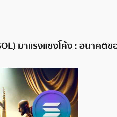
SOL) มาแรงแซงโค้ง : อนาคตขอ