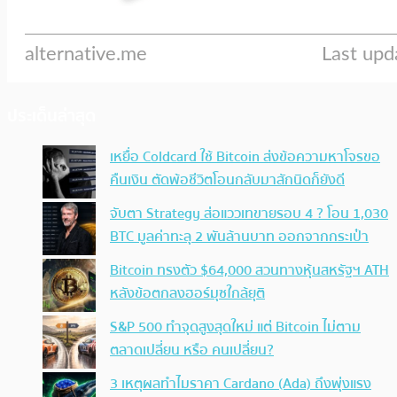
ประเด็นล่าสุด
เหยื่อ Coldcard ใช้ Bitcoin ส่งข้อความหาโจรขอ
คืนเงิน ตัดพ้อชีวิตโอนกลับมาสักนิดก็ยังดี
จับตา Strategy ส่อแววเทขายรอบ 4 ? โอน 1,030
BTC มูลค่าทะลุ 2 พันล้านบาท ออกจากกระเป๋า
Bitcoin ทรงตัว $64,000 สวนทางหุ้นสหรัฐฯ ATH
หลังข้อตกลงฮอร์มุซใกล้ยุติ
S&P 500 ทำจุดสูงสุดใหม่ แต่ Bitcoin ไม่ตาม
ตลาดเปลี่ยน หรือ คนเปลี่ยน?
3 เหตุผลทำไมราคา Cardano (Ada) ถึงพุ่งแรง