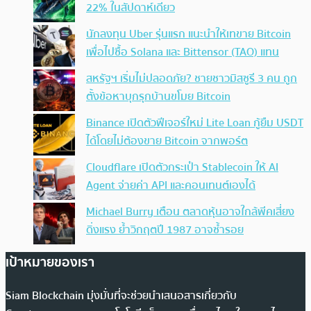
22% ในสัปดาห์เดียว
นักลงทุน Uber รุ่นแรก แนะนำให้เทขาย Bitcoin
เพื่อไปซื้อ Solana และ Bittensor (TAO) แทน
สหรัฐฯ เริ่มไม่ปลอดภัย? ชายชาวมิสซูรี 3 คน ถูก
ตั้งข้อหาบุกรุกบ้านขโมย Bitcoin
Binance เปิดตัวฟีเจอร์ใหม่ Lite Loan กู้ยืม USDT
ได้โดยไม่ต้องขาย Bitcoin จากพอร์ต
Cloudflare เปิดตัวกระเป๋า Stablecoin ให้ AI
Agent จ่ายค่า API และคอนเทนต์เองได้
Michael Burry เตือน ตลาดหุ้นอาจใกล้พีคเสี่ยง
ดิ่งแรง ย้ำวิกฤตปี 1987 อาจซ้ำรอย
เป้าหมายของเรา
Siam Blockchain มุ่งมั่นที่จะช่วยนำเสนอสารเกี่ยวกับ