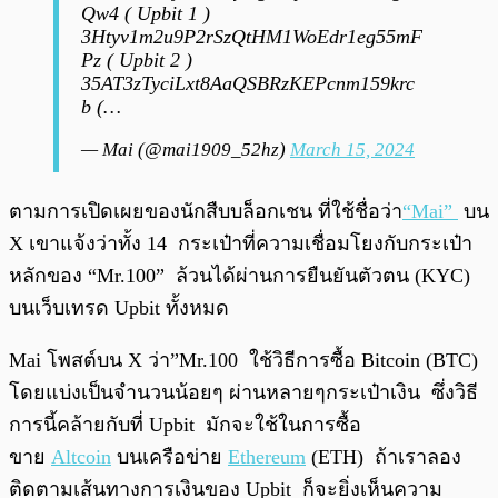
Qw4 ( Upbit 1 )
3Htyv1m2u9P2rSzQtHM1WoEdr1eg55mF
Pz ( Upbit 2 )
35AT3zTyciLxt8AaQSBRzKEPcnm159krc
b (…
— Mai (@mai1909_52hz)
March 15, 2024
ตามการเปิดเผยของนักสืบบล็อกเชน ที่ใช้ชื่อว่า
“Mai”
บน
X เขาแจ้งว่าทั้ง 14 กระเป๋าที่ความเชื่อมโยงกับกระเป๋า
หลักของ “Mr.100” ล้วนได้ผ่านการยืนยันตัวตน (KYC)
บนเว็บเทรด Upbit ทั้งหมด
Mai โพสต์บน X ว่า”Mr.100 ใช้วิธีการซื้อ Bitcoin (BTC)
โดยแบ่งเป็นจำนวนน้อยๆ ผ่านหลายๆกระเป๋าเงิน ซึ่งวิธี
การนี้คล้ายกับที่ Upbit มักจะใช้ในการซื้อ
ขาย
Altcoin
บนเครือข่าย
Ethereum
(ETH) ถ้าเราลอง
ติดตามเส้นทางการเงินของ Upbit ก็จะยิ่งเห็นความ