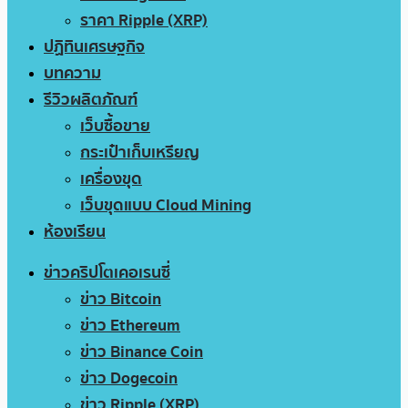
ราคา Ripple (XRP)
ปฏิทินเศรษฐกิจ
บทความ
รีวิวผลิตภัณฑ์
เว็บซื้อขาย
กระเป๋าเก็บเหรียญ
เครื่องขุด
เว็บขุดแบบ Cloud Mining
ห้องเรียน
ข่าวคริปโตเคอเรนซี่
ข่าว Bitcoin
ข่าว Ethereum
ข่าว Binance Coin
ข่าว Dogecoin
ข่าว Ripple (XRP)