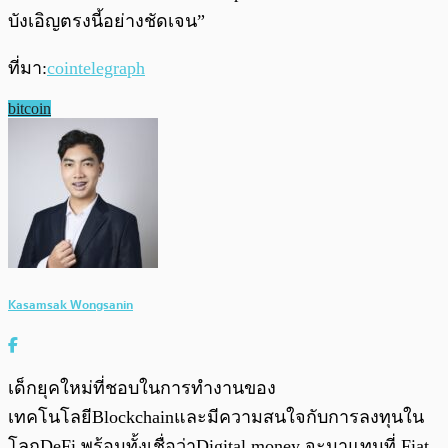
บังเอิญตรงนี้อย่างชัดเจน”
ที่มา:
cointelegraph
bitcoin
Kasamsak Wongsanin
เด็กยุคใหม่ที่ชอบในการทำงานของ
เทคโนโลยีBlockchainและมีความสนใจกับการลงทุนใน
โลกDeFi พร้อมทั้งเชื่อว่าDigital money จะมาแทนที่ Fiat