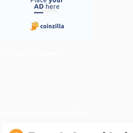
ติดตามเราบน Facebook
สภาวะตลาด (ความกลัว vs ความโลภ)