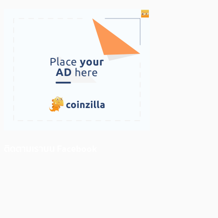
ติดตามเราบน Facebook