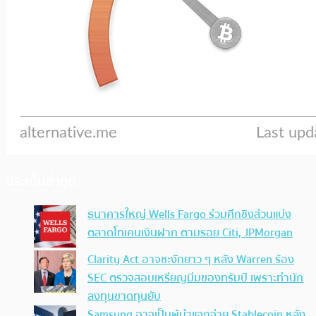
ประเด็นล่าสุด
ธนาคารใหญ่ Wells Fargo ร่วมศึกชิงส่วนแบ่ง
ตลาดโทเคนเงินฝาก ตามรอย Citi, JPMorgan
Clarity Act อาจชะงักยาว ๆ หลัง Warren ร้อง
SEC ตรวจสอบเหรียญมีมของทรัมป์ เพราะทำนัก
ลงทุนขาดทุนยับ
Samsung อาจเป็นผู้นำแจกจ่าย Stablecoin หลัง