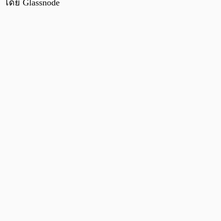
โดย Glassnode