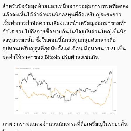
สำหรับปัจจัยสุดท้ายนอกเหนือจากวอลุ่มการเทรดที่ลดลง
แล้วจะเห็นได้ว่าจำนวนนักลงทุนที่ถือเหรียญระยะยาว
เริ่มทำการกำจัดความเสี่ยงและนำเหรียญออกมาขายทำ
กำไร รวมไปถึงการซื้อขายกันในปัจจุบันส่วนใหญ่เป็นนัก
ลงทุนระยะสั้น ซึ่งในตอนนี้นักลงทุนกลุ่มดังกล่าวถือ
อุปทานเหรียญสูงที่สุดนับตั้งแต่เดือน มิถุนายน 2021 เป็น
ผลทำให้ราคาของ Bitcoin ปรับตัวลงเช่นกัน
ภาพ : กราฟแสดงจำนวนนักเทรดที่ถือเหรียญในระยะสั้น