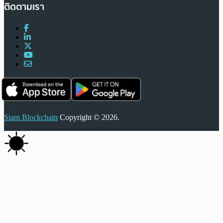
ติดตามเรา
Siam Blockchain
Copyright © 2026.