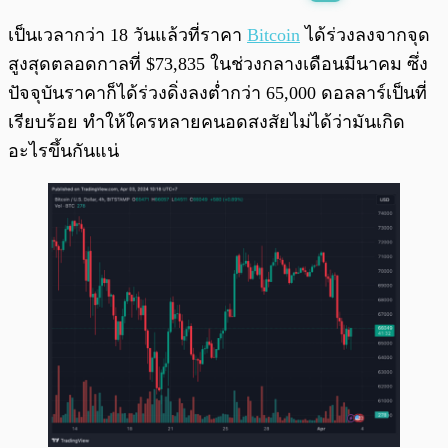
พร้อมเล่น
0:00
/
0:00
เป็นเวลากว่า 18 วันแล้วที่ราคา
Bitcoin
ได้ร่วงลงจากจุด
สูงสุดตลอดกาลที่ $73,835 ในช่วงกลางเดือนมีนาคม ซึ่ง
ปัจจุบันราคาก็ได้ร่วงดิ่งลงต่ำกว่า 65,000 ดอลลาร์เป็นที่
เรียบร้อย ทำให้ใครหลายคนอดสงสัยไม่ได้ว่ามันเกิด
อะไรขึ้นกันแน่