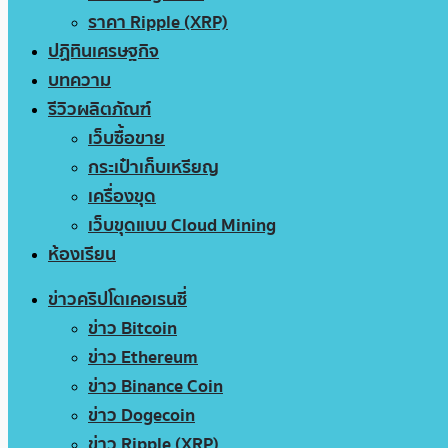
ราคา Ripple (XRP)
ปฏิทินเศรษฐกิจ
บทความ
รีวิวผลิตภัณฑ์
เว็บซื้อขาย
กระเป๋าเก็บเหรียญ
เครื่องขุด
เว็บขุดแบบ Cloud Mining
ห้องเรียน
ข่าวคริปโตเคอเรนซี่
ข่าว Bitcoin
ข่าว Ethereum
ข่าว Binance Coin
ข่าว Dogecoin
ข่าว Ripple (XRP)