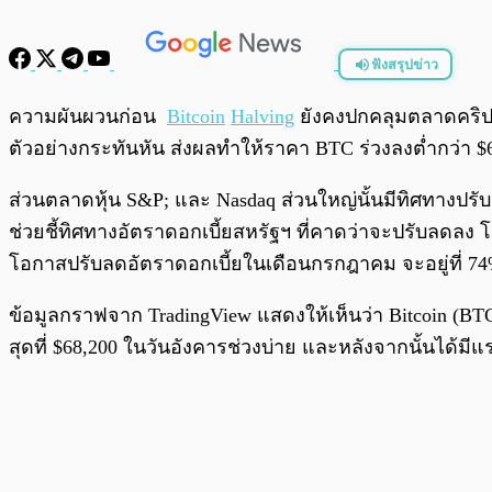
ฟังสรุปข่าว
พร้อมเล่น
ความผันผวนก่อน
Bitcoin
Halving
ยังคงปกคลุมตลาดคริปโตต
ตัวอย่างกระทันหัน ส่งผลทำให้ราคา BTC ร่วงลงต่ำกว่า 
ส่วนตลาดหุ้น S&P; และ Nasdaq ส่วนใหญ่นั้นมีทิศทางปรับต
ช่วยชี้ทิศทางอัตราดอกเบี้ยสหรัฐฯ ที่คาดว่าจะปรับลดลง
โอกาสปรับลดอัตราดอกเบี้ยในเดือนกรกฎาคม จะอยู่ที่ 7
ข้อมูลกราฟจาก TradingView แสดงให้เห็นว่า Bitcoin (BTC
สุดที่ $68,200 ในวันอังคารช่วงบ่าย และหลังจากนั้นได้มีแ