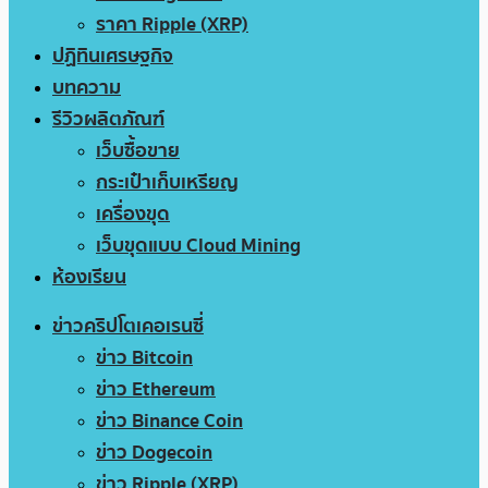
ราคา Ripple (XRP)
ปฏิทินเศรษฐกิจ
บทความ
รีวิวผลิตภัณฑ์
เว็บซื้อขาย
กระเป๋าเก็บเหรียญ
เครื่องขุด
เว็บขุดแบบ Cloud Mining
ห้องเรียน
ข่าวคริปโตเคอเรนซี่
ข่าว Bitcoin
ข่าว Ethereum
ข่าว Binance Coin
ข่าว Dogecoin
ข่าว Ripple (XRP)