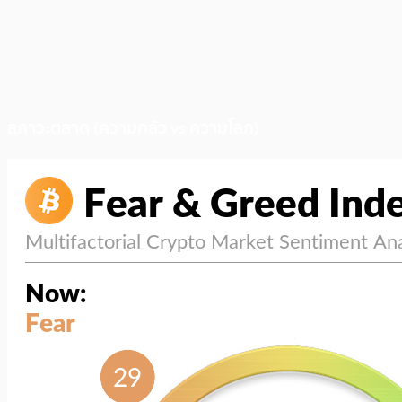
สภาวะตลาด (ความกลัว vs ความโลภ)