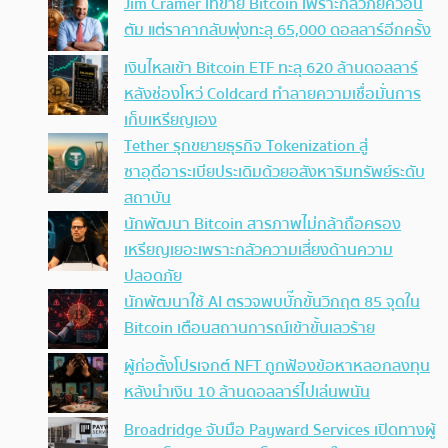
Jim Cramer เทขาย Bitcoin เพราะกลัวภัยควอน
ตัม แต่ราคากลับพุ่งทะลุ 65,000 ดอลลาร์อีกครั้ง
เงินไหลเข้า Bitcoin ETF ทะลุ 620 ล้านดอลลาร์
หลังช่องโหว่ Coldcard ทำลายความเชื่อมั่นการ
เก็บเหรียญเอง
Tether รุกขยายธุรกิจ Tokenization สู่
ซาอุดีอาระเบียประเดิมด้วยอสังหาริมทรัพย์ระดับ
สถาบัน
นักพัฒนา Bitcoin สารภาพไม่กล้าถือครอง
เหรียญเยอะเพราะกลัวความเสี่ยงด้านความ
ปลอดภัย
นักพัฒนาใช้ AI ตรวจพบบั๊กขั้นวิกฤต 85 จุดใน
Bitcoin เตือนสถานการณ์เข้าขั้นเลวร้าย
ผู้ก่อตั้งโปรเจกต์ NFT ถูกฟ้องข้อหาหลอกลงทุน
หลังนำเงิน 10 ล้านดอลลาร์ไปเล่นพนัน
Broadridge จับมือ Payward Services เปิดทางผู้