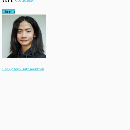
ที่มา:
coindesk
bitcoin
Chaiyatorn Buthsoontorn