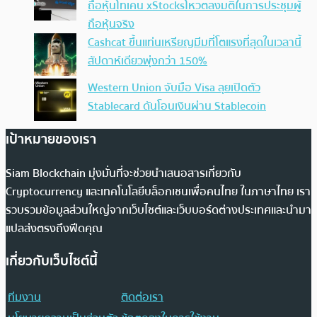
ถือหุ้นโทเคน xStocksโหวตลงมติในการประชุมผู้
ถือหุ้นจริง
Cashcat ขึ้นแท่นเหรียญมีมที่โตแรงที่สุดในเวลานี้
สัปดาห์เดียวพุ่งกว่า 150%
Western Union จับมือ Visa ลุยเปิดตัว
Stablecard ดันโอนเงินผ่าน Stablecoin
เป้าหมายของเรา
Siam Blockchain มุ่งมั่นที่จะช่วยนำเสนอสารเกี่ยวกับ
Cryptocurrency และเทคโนโลยีบล็อกเชนเพื่อคนไทย ในภาษาไทย เรา
รวบรวมข้อมูลส่วนใหญ่จากเว็บไซต์และเว็บบอร์ดต่างประเทศและนำมา
แปลส่งตรงถึงฟีดคุณ
เกี่ยวกับเว็บไซต์นี้
ทีมงาน
ติดต่อเรา