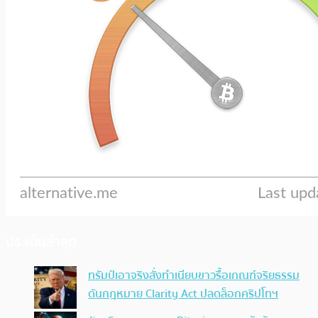
ประเด็นล่าสุด
ทรัมป์เอาจริง สั่งทำเนียบขาวรื้อเกณฑ์จริยธรรม
ดันกฎหมาย Clarity Act ปลดล็อกคริปโทฯ