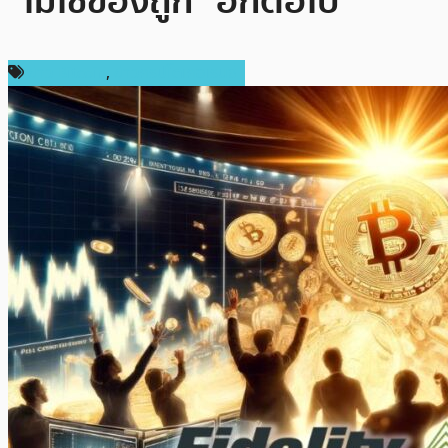
“ไม่ใช่ของถูก” อีกต่อไป
ข่าว Bitcoin
,
ข่าวคริปโตเคอเรนซี่