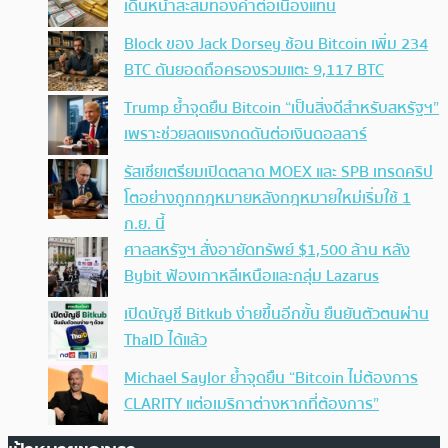
เดินหน้าสะสมทองคำต่อเนื่องแทน
Block ของ Jack Dorsey ช้อน Bitcoin เพิ่ม 234
BTC ดันยอดถือครองรวมแตะ 9,117 BTC
Trump ย้ำจุดยืน Bitcoin “เป็นสิ่งดีสำหรับสหรัฐฯ”
เพราะช่วยลดแรงกดดันต่อเงินดอลลาร์
รัสเซียเตรียมเปิดตลาด MOEX และ SPB เทรดคริป
โตอย่างถูกกฎหมายหลังกฎหมายใหม่เริ่มใช้ 1
ก.ย. นี้
ศาลสหรัฐฯ สั่งอายัดทรัพย์ $1,500 ล้าน หลัง
Bybit ฟ้องเกาหลีเหนือและกลุ่ม Lazarus
เปิดบัญชี Bitkub ง่ายขึ้นอีกขั้น ยืนยันตัวตนผ่าน
ThaID ได้แล้ว
Michael Saylor ย้ำจุดยืน “Bitcoin ไม่ต้องการ
CLARITY แต่อเมริกาต่างหากที่ต้องการ”