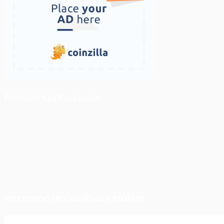
ติดตามเราบน Facebook
สภาวะตลาด (ความกลัว vs ความโลภ)