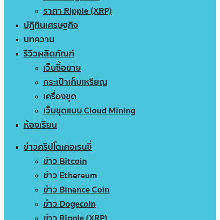
ราคา Ripple (XRP)
ปฏิทินเศรษฐกิจ
บทความ
รีวิวผลิตภัณฑ์
เว็บซื้อขาย
กระเป๋าเก็บเหรียญ
เครื่องขุด
เว็บขุดแบบ Cloud Mining
ห้องเรียน
ข่าวคริปโตเคอเรนซี่
ข่าว Bitcoin
ข่าว Ethereum
ข่าว Binance Coin
ข่าว Dogecoin
ข่าว Ripple (XRP)