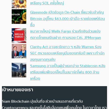
เหรียญ SOL ครั้งใหญ่
Glassnode เปิดข้อมูล On-Chain ชี้แนวรับสำคัญ
Bitcoin อยู่โซน $63,000 เจ้ามือ-รายย่อยแห่ช้อน
ซื้อ
ธนาคารใหญ่ Wells Fargo ร่วมศึกชิงส่วนแบ่ง
ตลาดโทเคนเงินฝาก ตามรอย Citi, JPMorgan
Clarity Act อาจชะงักยาว ๆ หลัง Warren ร้อง
SEC ตรวจสอบเหรียญมีมของทรัมป์ เพราะทำนัก
ลงทุนขาดทุนยับ
Samsung อาจเป็นผู้นำแจกจ่าย Stablecoin หลัง
เตรียมเพิ่มฟีเจอร์ใหม่ในสมาร์ทโฟน 800 ล้าน
เครื่อง
เป้าหมายของเรา
Siam Blockchain มุ่งมั่นที่จะช่วยนำเสนอสารเกี่ยวกับ
Cryptocurrency และเทคโนโลยีบล็อกเชนเพื่อคนไทย ในภาษาไทย เรา