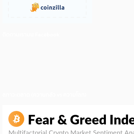
ติดตามเราบน Facebook
สภาวะตลาด (ความกลัว vs ความโลภ)