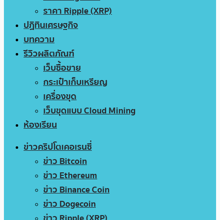
ราคา Ripple (XRP)
ปฏิทินเศรษฐกิจ
บทความ
รีวิวผลิตภัณฑ์
เว็บซื้อขาย
กระเป๋าเก็บเหรียญ
เครื่องขุด
เว็บขุดแบบ Cloud Mining
ห้องเรียน
ข่าวคริปโตเคอเรนซี่
ข่าว Bitcoin
ข่าว Ethereum
ข่าว Binance Coin
ข่าว Dogecoin
ข่าว Ripple (XRP)