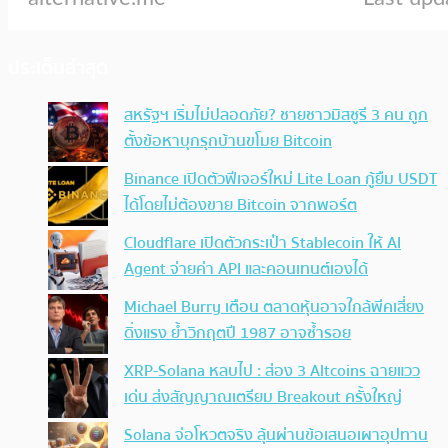
ประเด็นล่าสุด
สหรัฐฯ เริ่มไม่ปลอดภัย? ชายชาวมิสซูรี 3 คน ถูก
ตั้งข้อหาบุกรุกบ้านขโมย Bitcoin
Binance เปิดตัวฟีเจอร์ใหม่ Lite Loan กู้ยืม USDT
ได้โดยไม่ต้องขาย Bitcoin จากพอร์ต
Cloudflare เปิดตัวกระเป๋า Stablecoin ให้ AI
Agent จ่ายค่า API และคอนเทนต์เองได้
Michael Burry เตือน ตลาดหุ้นอาจใกล้พีคเสี่ยง
ดิ่งแรง ย้ำวิกฤตปี 1987 อาจซ้ำรอย
XRP-Solana หลบไป : ส่อง 3 Altcoins ฉายแวว
เด่น ส่งสัญญาณเตรียม Breakout ครั้งใหญ่
Solana จ่อโหวตจริง ลุ้นผ่านข้อเสนอเผาอุปทาน