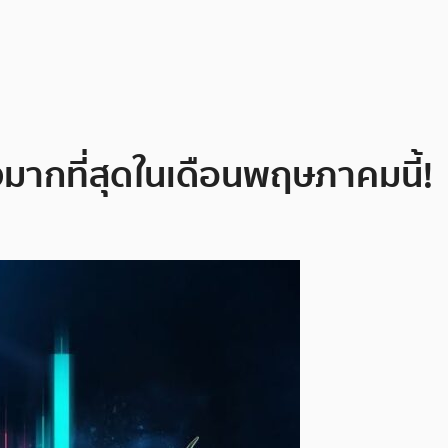
งมากที่สุดในเดือนพฤษภาคมนี้!