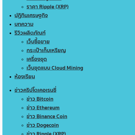
ราคา Ripple (XRP)
ปฏิทินเศรษฐกิจ
บทความ
รีวิวผลิตภัณฑ์
เว็บซื้อขาย
กระเป๋าเก็บเหรียญ
เครื่องขุด
เว็บขุดแบบ Cloud Mining
ห้องเรียน
ข่าวคริปโตเคอเรนซี่
ข่าว Bitcoin
ข่าว Ethereum
ข่าว Binance Coin
ข่าว Dogecoin
ข่าว Ripple (XRP)