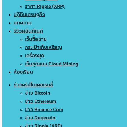
ราคา Ripple (XRP)
ปฏิทินเศรษฐกิจ
บทความ
รีวิวผลิตภัณฑ์
เว็บซื้อขาย
กระเป๋าเก็บเหรียญ
เครื่องขุด
เว็บขุดแบบ Cloud Mining
ห้องเรียน
ข่าวคริปโตเคอเรนซี่
ข่าว Bitcoin
ข่าว Ethereum
ข่าว Binance Coin
ข่าว Dogecoin
ข่าว Ripple (XRP)