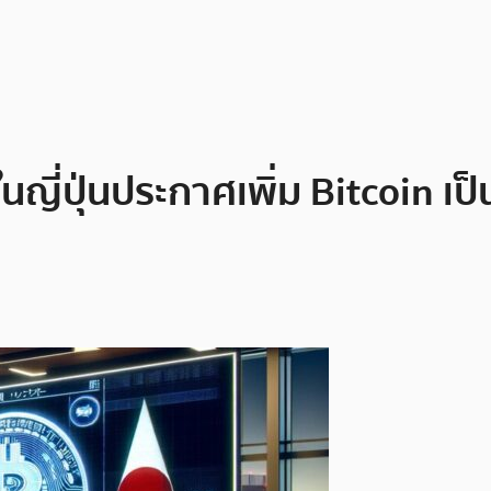
ญี่ปุ่นประกาศเพิ่ม Bitcoin เป