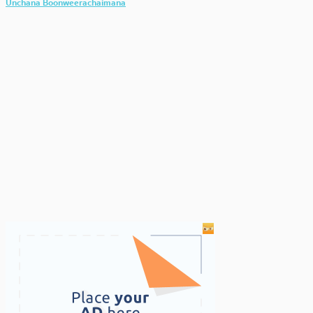
Unchana Boonweerachaimana