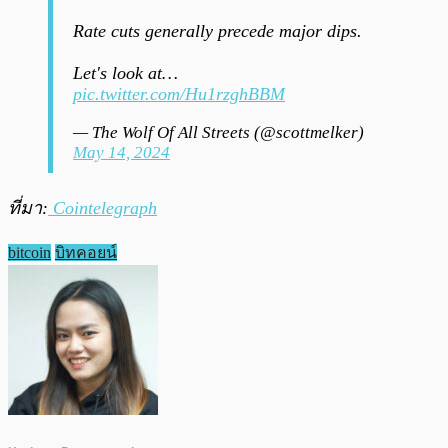
Rate cuts generally precede major dips.
Let's look at…
pic.twitter.com/Hu1rzghBBM
— The Wolf Of All Streets (@scottmelker)
May 14, 2024
ที่มา:
Cointelegraph
bitcoin
บิทคอยน์