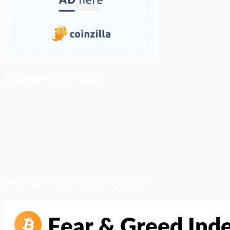
ติดตามเราบน Facebook
สภาวะตลาด (ความกลัว vs ความโลภ)