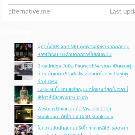
ประเด็นล่าสุด
ผู้ก่อตั้งโปรเจกต์ NFT ถูกฟ้องข้อหาหลอกลงทุน
หลังนำเงิน 10 ล้านดอลลาร์ไปเล่นพนัน
Broadridge จับมือ Payward Services เปิดทางผู้
ถือหุ้นโทเคน xStocksโหวตลงมติในการประชุมผู้
ถือหุ้นจริง
Cashcat ขึ้นแท่นเหรียญมีมที่โตแรงที่สุดในเวลานี้
สัปดาห์เดียวพุ่งกว่า 150%
Western Union จับมือ Visa ลุยเปิดตัว
Stablecard ดันโอนเงินผ่าน Stablecoin
ไขความลับนักลงทุนคริปโทฯ เกาหลีใต้! รอดจาก