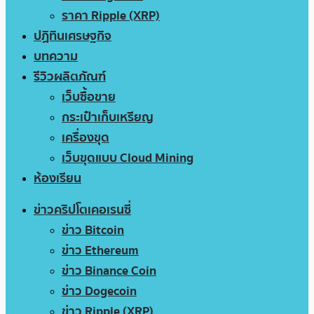
ราคา Ripple (XRP)
ปฏิทินเศรษฐกิจ
บทความ
รีวิวผลิตภัณฑ์
เว็บซื้อขาย
กระเป๋าเก็บเหรียญ
เครื่องขุด
เว็บขุดแบบ Cloud Mining
ห้องเรียน
ข่าวคริปโตเคอเรนซี่
ข่าว Bitcoin
ข่าว Ethereum
ข่าว Binance Coin
ข่าว Dogecoin
ข่าว Ripple (XRP)