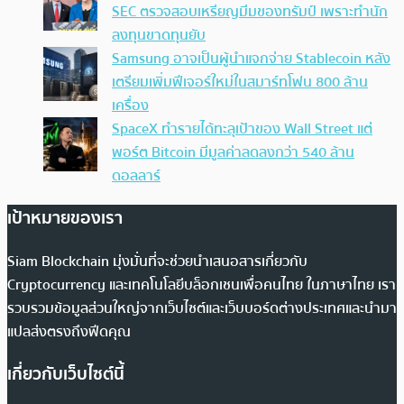
SEC ตรวจสอบเหรียญมีมของทรัมป์ เพราะทำนัก
ลงทุนขาดทุนยับ
Samsung อาจเป็นผู้นำแจกจ่าย Stablecoin หลัง
เตรียมเพิ่มฟีเจอร์ใหม่ในสมาร์ทโฟน 800 ล้าน
เครื่อง
SpaceX ทำรายได้ทะลุเป้าของ Wall Street แต่
พอร์ต Bitcoin มีมูลค่าลดลงกว่า 540 ล้าน
ดอลลาร์
เป้าหมายของเรา
Siam Blockchain มุ่งมั่นที่จะช่วยนำเสนอสารเกี่ยวกับ
Cryptocurrency และเทคโนโลยีบล็อกเชนเพื่อคนไทย ในภาษาไทย เรา
รวบรวมข้อมูลส่วนใหญ่จากเว็บไซต์และเว็บบอร์ดต่างประเทศและนำมา
แปลส่งตรงถึงฟีดคุณ
เกี่ยวกับเว็บไซต์นี้