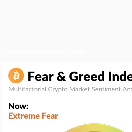
สภาวะตลาด (ความกลัว vs ความโลภ)