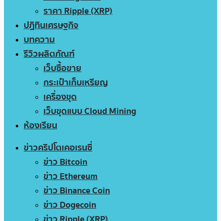
ราคา Ripple (XRP)
ปฏิทินเศรษฐกิจ
บทความ
รีวิวผลิตภัณฑ์
เว็บซื้อขาย
กระเป๋าเก็บเหรียญ
เครื่องขุด
เว็บขุดแบบ Cloud Mining
ห้องเรียน
ข่าวคริปโตเคอเรนซี่
ข่าว Bitcoin
ข่าว Ethereum
ข่าว Binance Coin
ข่าว Dogecoin
ข่าว Ripple (XRP)