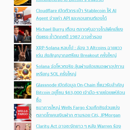
Cloudflare เปิดตัวกระเป๋า Stablecoin ให้ AI
Agent จ่ายค่า API และคอนเทนต์เองได้
Michael Burry เตือน ตลาดหุ้นอาจใกล้พีคเสี่ยง
ดิ่งแรง ย้ำวิกฤตปี 1987 อาจซ้ำรอย
XRP-Solana หลบไป : ส่อง 3 Altcoins ฉายแวว
เด่น ส่งสัญญาณเตรียม Breakout ครั้งใหญ่
Solana จ่อโหวตจริง ลุ้นผ่านข้อเสนอเผาอุปทาน
เหรียญ SOL ครั้งใหญ่
Glassnode เปิดข้อมูล On-Chain ชี้แนวรับสำคัญ
Bitcoin อยู่โซน $63,000 เจ้ามือ-รายย่อยแห่ช้อน
ซื้อ
ธนาคารใหญ่ Wells Fargo ร่วมศึกชิงส่วนแบ่ง
ตลาดโทเคนเงินฝาก ตามรอย Citi, JPMorgan
Clarity Act อาจชะงักยาว ๆ หลัง Warren ร้อง