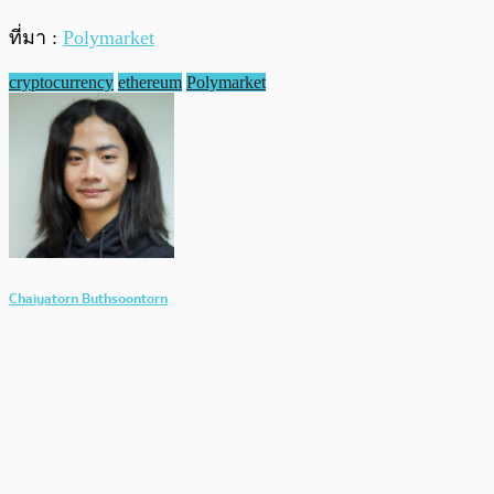
ที่มา :
Polymarket
cryptocurrency
ethereum
Polymarket
Chaiyatorn Buthsoontorn